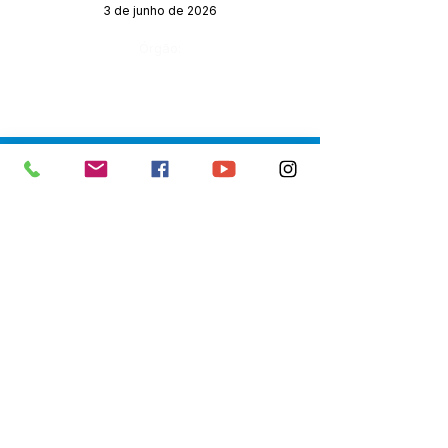
3 de junho de 2026
Órgão:
SERVIÇO DE ATENDIMENTO AO 
CIDADÃO (SIC) E OUVIDORIA
Prefeitura de Senador Guiomard - 
Estado do Acre
CNPJ 
04.077.251/0001-25
💻Acesso online: 
SIC 
| 
Fale Conosco
 | 
Ouvidoria
|
Portal de Transparência
 | 