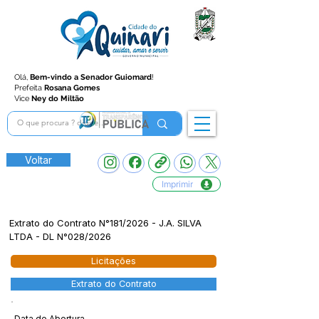
Olá,
Bem-vindo a Senador Guiomard
!
Prefeita
Rosana Gomes
Vice
Ney do Miltão
Voltar
Imprimir
Extrato do Contrato N°181/2026 - J.A. SILVA
LTDA - DL N°028/2026
Licitações
Extrato do Contrato
Data de Abertura