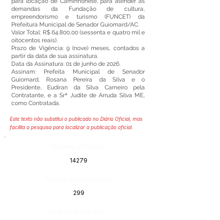
para locação de Caminhonete, para atender as
demandas da Fundação de cultura,
empreendorismo e turismo (FUNCET) da
Prefeitura Municipal de Senador Guiomard/AC.
Valor Total: R$ 64.800,00 (sessenta e quatro mil e
oitocentos reais).
Prazo de Vigência: 9 (nove) meses, contados a
partir da data de sua assinatura.
Data da Assinatura: 01 de junho de 2026.
Assinam: Prefeita Municipal de Senador
Guiomard, Rosana Pereira da Silva e o
Presidente, Eudiran da Silva Carneiro pela
Contratante, e a Srª Judite de Arruda Silva ME,
como Contratada.
Este texto não substitui o publicado no Diário Oficial, mas
facilita a pesquisa para localizar a publicação oficial.
Número do Diário:
14279
Página da Publicação:
299
Data da Publicação: