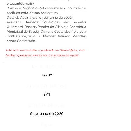
oitocentos reais).
Prazo de Vigência: 9 (nove) meses, contados a
partir da data de sua assinatura.
Data da Assinatura: 03 de junho de 2026.
Assinam: Prefeita Municipal de Senador
Guiomard, Rosana Pereira da Silva e a Secretária
Municipal de Saúde, Dayana Costa dos Reis pela
Contratante, e o Sr Manoel Adriano Mendes,
como Contratada.
Este texto não substitui o publicado no Diário Oficial, mas
facilita a pesquisa para localizar a publicação oficial.
Número do Diário:
14282
Página da Publicação:
273
Data da Publicação:
9 de junho de 2026
Órgão: