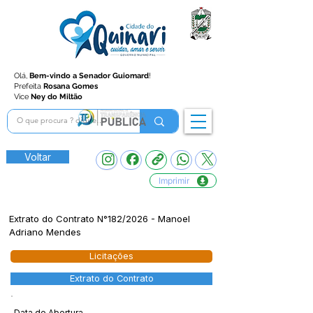
Olá,
Bem-vindo a Senador Guiomard
!
Prefeita
Rosana Gomes
Vice
Ney do Miltão
Voltar
Imprimir
Extrato do Contrato N°182/2026 - Manoel
Adriano Mendes
Licitações
Extrato do Contrato
Data de Abertura