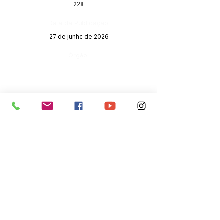
228
Data da Publicação:
27 de junho de 2026
Órgão:
SERVIÇO DE ATENDIMENTO AO 
CIDADÃO (SIC) E OUVIDORIA
Prefeitura de Senador Guiomard - 
Estado do Acre
CNPJ 
04.077.251/0001-25