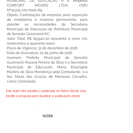
MUNICIPAL DE EDUCAÇÃO e a empresa
COMFORT MÓVEIS LTDA, CNPJ
Nº31.974.770/0001-69.
Objeto: Contratação de empresa para aquisição
de mobiliários e material permanente, para
atender as necessidades da Secretaria
Municipal de Educação da Prefeitura Municipal
de Senador Guiomard/AC.
Valor Total: R$ 69.940,00 (sessenta e nove mil,
novecentos e quarenta reais).
Prazo de Vigência: 31 de dezembro de 2026.
Data da Assinatura: 22 de junho de 2026.
Assinam: Prefeita Municipal de Senador
Guiomard, Rosana Pereira da Silva e a Secretária
Municipal de Educação, Maria Elisangela
Martins da Silva Mendonça pela Contratante, e a
Sra. Maria das Graças de Menezes Carvalho,
como Contratado.
Este texto não substitui o publicado no Diário Oficial, mas
facilita a pesquisa para localizar a publicação oficial.
Número do Diário:
14296
Página da Publicação: