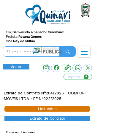
Olá,
Bem-vindo a Senador Guiomard
!
Prefeita
Rosana Gomes
Vice
Ney do Miltão
Voltar
Imprimir
Extrato do Contrato Nº204/2026 - COMFORT
MÓVEIS LTDA - PE Nº022/2025
Licitações
Extrato de Contrato
Data de Abertura