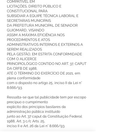
COMPATÍVEL EM
LICITAÇÕES, DIREITO PÚBLICO E
CONSTITUCIONAL PARA
SUBSIDIAR A EQUIPE TÉCNICA LABORAL E
SECRETARIAS MUNICIPAIS
DA PREFEITURA MUNICIPAL DE SENADOR
GUIOMARD, VISANDO
ASSIM A MÁXIMA EFICIÊNCIA NOS
PROCEDIMENTOS E ATOS
ADMINISTRATIVOS INTERNOS E EXTERNOS A
SEREM REALIZADOS
PELA GESTÃO, EM ESTRITA CONFORMIDADE
COM O ALICERCE
PRINCIPIOLÓGICO CONTIDO NO ART. 37, CAPUT
DA CRFB DE 1988,
ATÉ O TÉRMINO DO EXERCÍCIO DE 2021, em
plena conformidade
com o disposto no artigo 25, inciso II da Lei n°
8.666/93.
Ressalta-se que tal publicidade tem por escopo
precípuo o cumprimento
explícito dos princípios basilares da
administração pública instituído
junto ao Art. 37 caput da Constituição Federal
1988, Art. 3 c/c Arts. 25,
inciso II e Art. 26 da Lei n° 8.666/93.