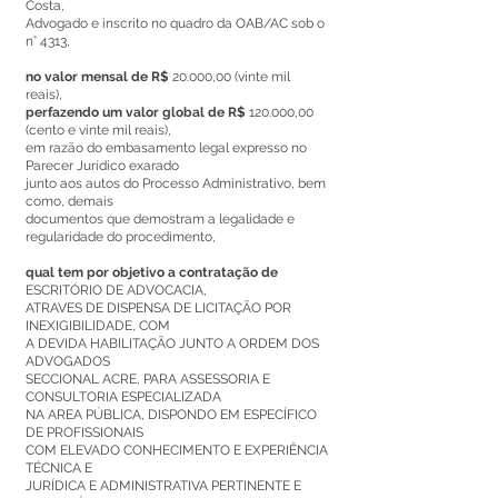
Costa,
Advogado e inscrito no quadro da OAB/AC sob o
n° 4313,
no valor mensal de R$
20.000,00 (vinte mil
reais),
perfazendo um valor global de R$
120.000,00
(cento e vinte mil reais),
em razão do embasamento legal expresso no
Parecer Jurídico exarado
junto aos autos do Processo Administrativo, bem
como, demais
documentos que demostram a legalidade e
regularidade do procedimento,
qual tem por objetivo a contratação de
ESCRITÓRIO DE ADVOCACIA,
ATRAVES DE DISPENSA DE LICITAÇÃO POR
INEXIGIBILIDADE, COM
A DEVIDA HABILITAÇÃO JUNTO A ORDEM DOS
ADVOGADOS
SECCIONAL ACRE, PARA ASSESSORIA E
CONSULTORIA ESPECIALIZADA
NA AREA PÚBLICA, DISPONDO EM ESPECÍFICO
DE PROFISSIONAIS
COM ELEVADO CONHECIMENTO E EXPERIÊNCIA
TÉCNICA E
JURÍDICA E ADMINISTRATIVA PERTINENTE E