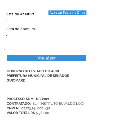
Acessar Pasta no Drive
Data de Abertura
-
Hora de Abertura
-
Visualizar
GOVERNO DO ESTADO DO ACRE
PREFEITURA MUNICIPAL DE SENADOR
GUIOMARD
PROCESSO ADM. N°/2021
CONTRATADO:
IEL – INSTITUTO EUVALDO LODI
CNPJ N°:
02.373.341.0001-38
VALOR TOTAL R$
5.382,00