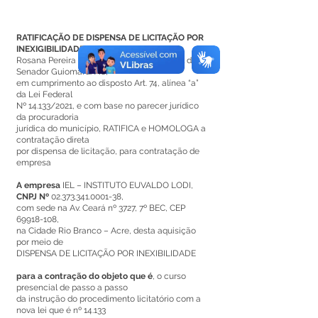
RATIFICAÇÃO DE DISPENSA DE LICITAÇÃO POR
INEXIGIBILIDADE N°002/2021
Rosana Pereira da Silva, Prefeita Municipal de
Senador Guiomard/AC,
em cumprimento ao disposto Art. 74, alínea “a”
da Lei Federal
Nº 14.133/2021, e com base no parecer jurídico
da procuradoria
jurídica do município, RATIFICA e HOMOLOGA a
contratação direta
por dispensa de licitação, para contratação de
empresa
A empresa
IEL – INSTITUTO EUVALDO LODI,
CNPJ Nº
02.373.341.0001-38
,
com sede na Av. Ceará nº 3727, 7º BEC, CEP
69918-108
,
na Cidade Rio Branco – Acre, desta aquisição
por meio de
DISPENSA DE LICITAÇÃO POR INEXIBILIDADE
para a contração do objeto que é
, o curso
presencial de passo a passo
da instrução do procedimento licitatório com a
nova lei que é nº 14.133