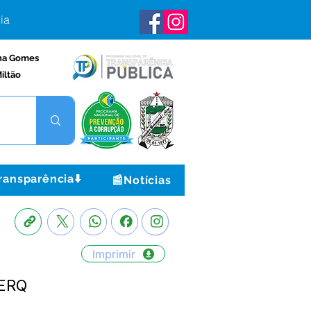
ia
na Gomes
iltão
ransparência⬇️
📰Notícias
Imprimir
EERQ