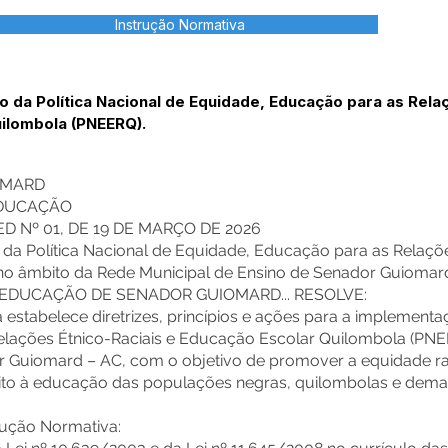
Instrução Normativa
 da Política Nacional de Equidade, Educação para as Rela
uilombola (PNEERQ).
OMARD
EDUCAÇÃO
 Nº 01, DE 19 DE MARÇO DE 2026
da Política Nacional de Equidade, Educação para as Relaçõ
no âmbito da Rede Municipal de Ensino de Senador Guiomar
 EDUCAÇÃO DE SENADOR GUIOMARD... RESOLVE:
a estabelece diretrizes, princípios e ações para a implementa
elações Étnico-Raciais e Educação Escolar Quilombola (PN
 Guiomard – AC, com o objetivo de promover a equidade raci
ireito à educação das populações negras, quilombolas e de
trução Normativa: