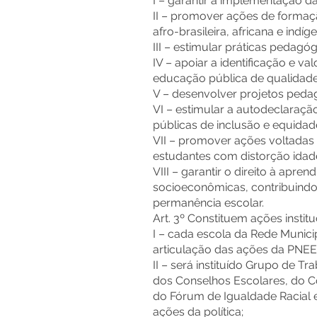
I – garantir a implementação da
II – promover ações de formaçã
afro-brasileira, africana e indíg
III – estimular práticas pedagóg
IV – apoiar a identificação e 
educação pública de qualidade
V – desenvolver projetos pedag
VI – estimular a autodeclaração
públicas de inclusão e equidad
VII – promover ações voltadas
estudantes com distorção idad
VIII – garantir o direito à apr
socioeconômicas, contribuindo
permanência escolar.
Art. 3º Constituem ações insti
I – cada escola da Rede Munici
articulação das ações da PNEE
II – será instituído Grupo de T
dos Conselhos Escolares, do C
do Fórum de Igualdade Racial 
ações da política;