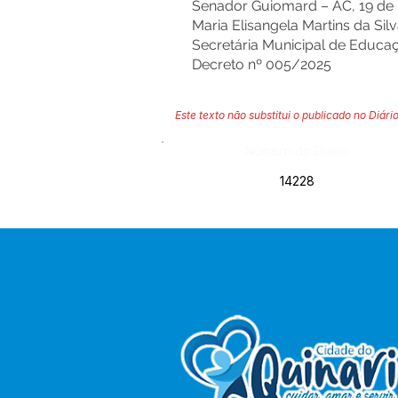
Senador Guiomard – AC, 19 de
Maria Elisangela Martins da Si
Secretária Municipal de Educa
Decreto nº 005/2025
Este texto não substitui o publicado no Diário
Número do Diário:
14228