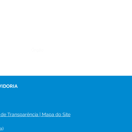
Órgão:
VIDORIA
 de Transparência
 | 
Mapa do Site
a)