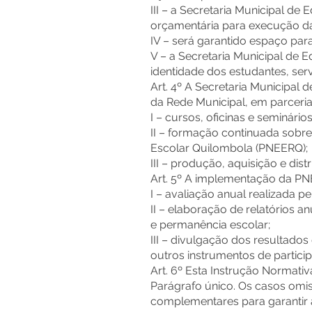
III – a Secretaria Municipal d
orçamentária para execução da 
IV – será garantido espaço par
V – a Secretaria Municipal de
identidade dos estudantes, ser
Art. 4º A Secretaria Municipa
da Rede Municipal, em parceria 
I – cursos, oficinas e seminári
II – formação continuada sobre
Escolar Quilombola (PNEERQ);
III – produção, aquisição e dis
Art. 5º A implementação da PN
I – avaliação anual realizada pe
II – elaboração de relatórios 
e permanência escolar;
III – divulgação dos resultado
outros instrumentos de particip
Art. 6º Esta Instrução Normativ
Parágrafo único. Os casos omis
complementares para garantir 