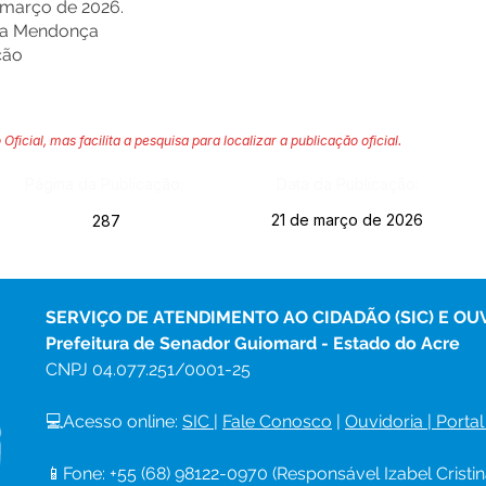
 março de 2026.
lva Mendonça
ção
 Oficial, mas facilita a pesquisa para localizar a publicação oficial.
Página da Publicação:
Data da Publicação:
21 de março de 2026
287
SERVIÇO DE ATENDIMENTO AO CIDADÃO (SIC) E OU
Prefeitura de Senador Guiomard - Estado do Acre
CNPJ 
04.077.251/0001-25
💻Acesso online: 
SIC 
| 
Fale Conosco
 | 
Ouvidoria
|
Portal
📱Fone: +55 (68) 98122-0970 (Responsável Izabel Cristin