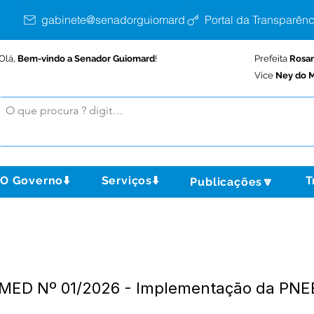
gabinete@senadorguiomard.ac.gov.br
Portal da Transparênc
Olá,
Bem-vindo a Senador Guiomard
!
Prefeita
Rosa
Vice
Ney do M
O Governo⬇️
Serviços⬇️
T
Publicações🔽
EMED Nº 01/2026 - Implementação da PN