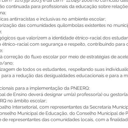
 Lei nº 10.639/2003 e da Lei nº 11.645/2008 no currículo das
o continuada para profissionais da educação sobre relações é
ena;
icas antirracistas e inclusivas no ambiente escolar;
valorização das comunidades quilombolas existentes no munic
;
ógicos que valorizem a identidade étnico-racial dos estudan
 étnico-racial com segurança e respeito, contribuindo para o
e;
 à correção do fluxo escolar por meio de estratégias de ac
e/ano;
endizagem de todos os estudantes, respeitando suas individual
 para a redução das desigualdades educacionais e para a 
tucionais para a implementação da PNEERQ:
pal de Ensino deverá designar um(a) professor(a) ou gestor(
RQ no âmbito escolar;
rabalho Intersetorial, com representantes da Secretaria Munic
onselho Municipal de Educação, do Conselho Municipal de 
e de representantes das comunidades locais, com a finalida