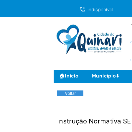
indisponível
🏠Início
Município⬇️
Voltar
Instrução Normativa S