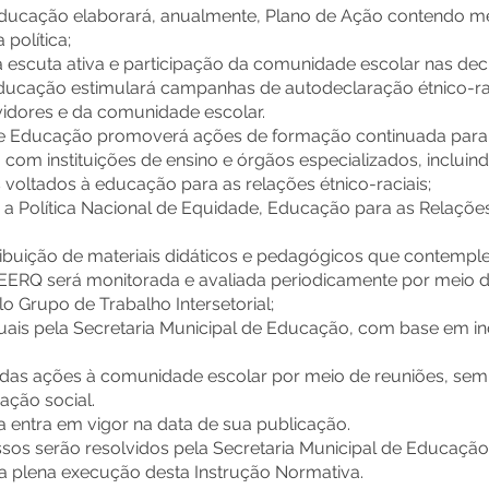
e Educação elaborará, anualmente, Plano de Ação contendo me
política;
a escuta ativa e participação da comunidade escolar nas dec
 Educação estimulará campanhas de autodeclaração étnico-ra
vidores e da comunidade escolar.
l de Educação promoverá ações de formação continuada para
com instituições de ensino e órgãos especializados, incluind
os voltados à educação para as relações étnico-raciais;
 a Política Nacional de Equidade, Educação para as Relaçõe
tribuição de materiais didáticos e pedagógicos que contemple
EERQ será monitorada e avaliada periodicamente por meio d
lo Grupo de Trabalho Intersetorial;
anuais pela Secretaria Municipal de Educação, com base em i
s das ações à comunidade escolar por meio de reuniões, semi
ação social.
a entra em vigor na data de sua publicação.
sos serão resolvidos pela Secretaria Municipal de Educação
a plena execução desta Instrução Normativa.