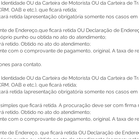
e Identidade OU da Carteira de Motorista OU da Carteira de T
RM, OAB e etc.), que ficará retida;
cará retida (apresentação obrigatória somente nos casos em 
e de Endereço,que ficará retida OU Declaração de Endereço, 
róprio punho ou obtida no ato do atendimento;
rá retido. Obtido no ato do atendimento;
nte com o comprovante de pagamento, original. A taxa de re
ones para contato.
e Identidade OU da Carteira de Motorista OU da Carteira de T
RM, OAB e etc.), que ficará retida;
cará retida (apresentação obrigatória somente nos casos em 
a simples que ficará retida. A procuração deve ser com firma
rá retido. Obtido no ato do atendimento;
nte com o comprovante de pagamento, original. A taxa de re
e de Endereço, que ficará retida OU Declaração de Endereço,