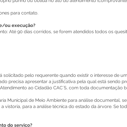
próprio punho ou obtida no ato do atendimento (comprovant
ones para contato.
 e/ou execução?
to: Até 90 dias corridos, se forem atendidos todos os quesi
 solicitado pelo requerente quando existir o interesse de um
ado precisa apresentar a justificativa pela qual está sendo p
de Atendimento ao Cidadão CAC´S, com toda documentação bá
aria Municipal de Meio Ambiente para análise documental, s
 vistoria, para a análise técnica do estado da árvore. Se t
o do serviço?