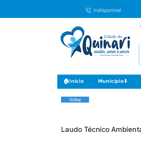
indisponível
🏠Início
Município⬇️
Voltar
Laudo Técnico Ambient