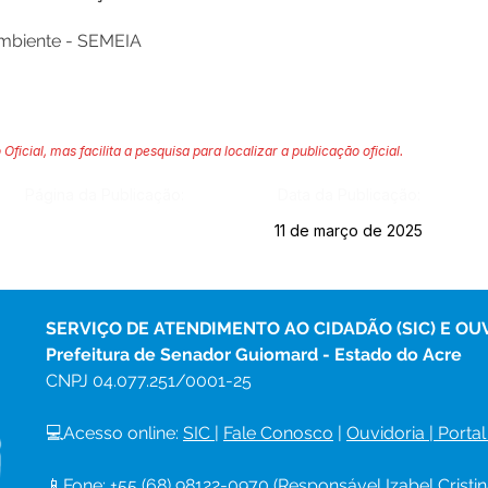
Ambiente - SEMEIA
 Oficial, mas facilita a pesquisa para localizar a publicação oficial.
Página da Publicação:
Data da Publicação:
11 de março de 2025
SERVIÇO DE ATENDIMENTO AO CIDADÃO (SIC) E OU
Prefeitura de Senador Guiomard - Estado do Acre
CNPJ 
04.077.251/0001-25
💻Acesso online: 
SIC 
| 
Fale Conosco
 | 
Ouvidoria
|
Portal
📱Fone: +55 (68) 98122-0970 (Responsável Izabel Cristin