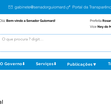
gabinete@senadorguiomard.ac.gov.br
Portal da Transparênc
Olá,
Bem-vindo a Senador Guiomard
!
Prefeita
Rosa
Vice
Ney do M
O Governo⬇️
Serviços⬇️
T
Publicações🔽
al