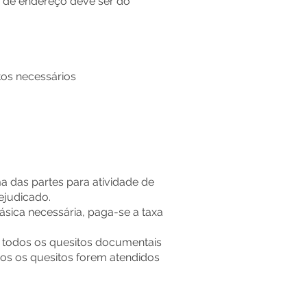
e de endereço deve ser do
tos necessários
a das partes para atividade de
rejudicado.
sica necessária, paga-se a taxa
e todos os quesitos documentais
odos os quesitos forem atendidos