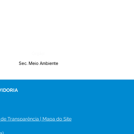
Órgão:
Sec. Meio Ambiente
VIDORIA
 de Transparência
 | 
Mapa do Site
a)