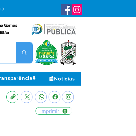
ia
na Gomes
iltão
ransparência⬇️
📰Notícias
Imprimir