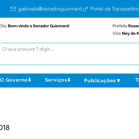
gabinete@senadorguiomard.ac.gov.br
Portal da Transparênc
Olá,
Bem-vindo a Senador Guiomard
!
Prefeita
Rosa
Vice
Ney do M
O Governo⬇️
Serviços⬇️
T
Publicações🔽
018