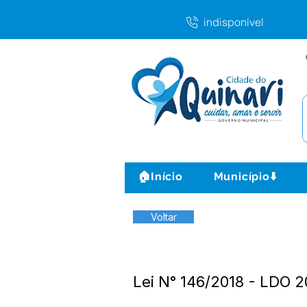
indisponível
🏠Início
Município⬇️
Voltar
Lei N° 146/2018 - LDO 2