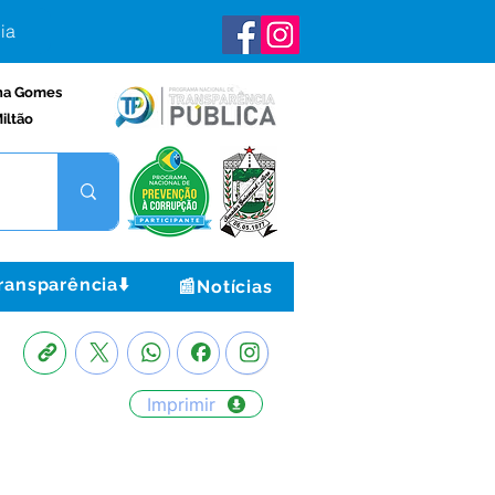
ia
na Gomes
iltão
ransparência⬇️
📰Notícias
Imprimir