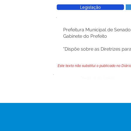
Legislação
Prefeitura Municipal de Senad
Gabinete do Prefeito
"Dispõe sobre as Diretrizes pa
Este texto não substitui o publicado no Diário
Número do Diário: