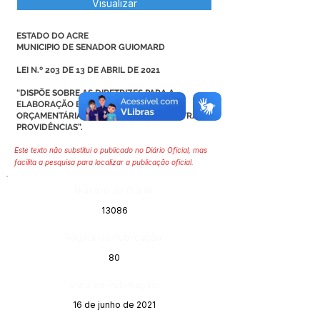
Visualizar
ESTADO DO ACRE
MUNICIPIO DE SENADOR GUIOMARD
LEI N.º 203 DE 13 DE ABRIL DE 2021
“DISPÕE SOBRE AS DIRETRIZES PARA A
ELABORAÇÃO E EXECUÇÃO DA LEI
ORÇAMENTÁRIA DE 2022 – LDO E DÁ OUTRAS
PROVIDÊNCIAS”.
Este texto não substitui o publicado no Diário Oficial, mas
facilita a pesquisa para localizar a publicação oficial.
Número do Diário:
13086
Página da Publicação:
80
Data da Publicação:
16 de junho de 2021