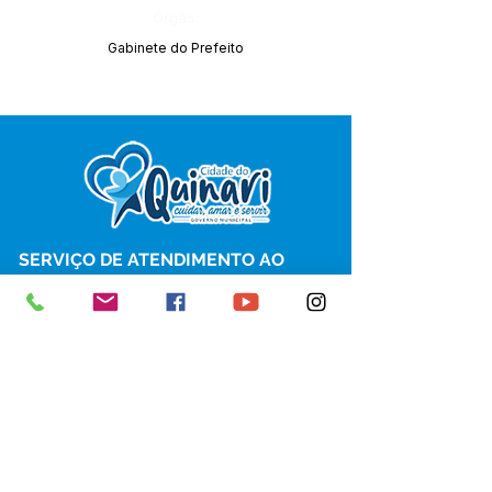
Órgão:
Gabinete do Prefeito
SERVIÇO DE ATENDIMENTO AO 
CIDADÃO (SIC) E OUVIDORIA
Prefeitura de Senador Guiomard - 
Estado do Acre
CNPJ 
04.077.251/0001-25
💻Acesso online: 
SIC 
| 
Fale Conosco
 | 
Ouvidoria
|
Portal de Transparência
 | 
Mapa do Site