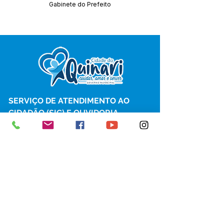
Gabinete do Prefeito
SERVIÇO DE ATENDIMENTO AO 
CIDADÃO (SIC) E OUVIDORIA
Prefeitura de Senador Guiomard - 
Estado do Acre
CNPJ 
04.077.251/0001-25
💻Acesso online: 
SIC 
| 
Fale Conosco
 | 
Ouvidoria
|
Portal de Transparência
 | 
Mapa do Site
📱Fone: +55 (68) 98122-0970 