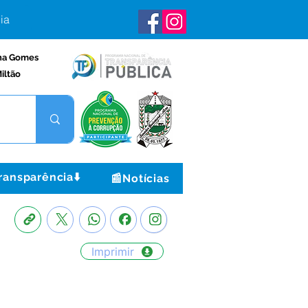
ia
na Gomes
iltão
ransparência⬇️
📰Notícias
Imprimir