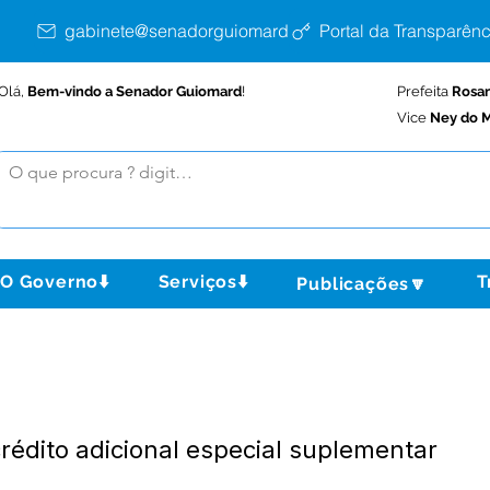
gabinete@senadorguiomard.ac.gov.br
Portal da Transparênc
Olá,
Bem-vindo a Senador Guiomard
!
Prefeita
Rosa
Vice
Ney do M
O Governo⬇️
Serviços⬇️
T
Publicações🔽
crédito adicional especial suplementar