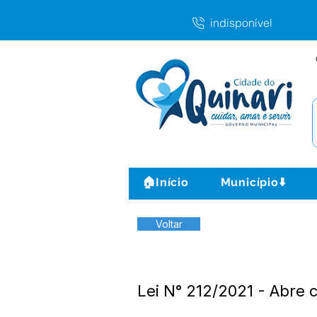
indisponível
🏠Início
Município⬇️
Voltar
Lei N° 212/2021 - Abre 