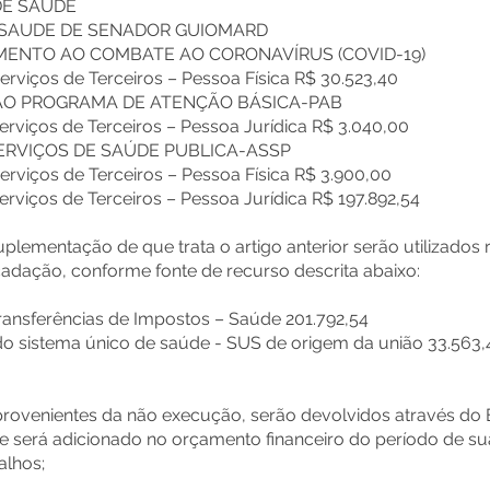
DE SAUDE
E SAUDE DE SENADOR GUIOMARD
TAMENTO AO COMBATE AO CORONAVÍRUS (COVID-19)
erviços de Terceiros – Pessoa Física R$ 30.523,40
ÃO AO PROGRAMA DE ATENÇÃO BÁSICA-PAB
erviços de Terceiros – Pessoa Jurídica R$ 3.040,00
 SERVIÇOS DE SAÚDE PUBLICA-ASSP
erviços de Terceiros – Pessoa Física R$ 3.900,00
erviços de Terceiros – Pessoa Jurídica R$ 197.892,54
uplementação de que trata o artigo anterior serão utilizados
cadação, conforme fonte de recurso descrita abaixo:
ransferências de Impostos – Saúde 201.792,54
do sistema único de saúde - SUS de origem da união 33.563,
, provenientes da não execução, serão devolvidos através do 
ue será adicionado no orçamento financeiro do período de s
alhos;