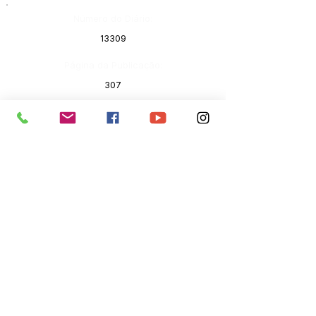
Número do Diário:
13309
Página da Publicação:
307
Data da Publicação:
21 de junho de 2022
Órgão:
Gabinete do Prefeito
SERVIÇO DE ATENDIMENTO AO 