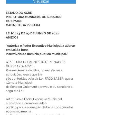
Visualizar
ESTADO DO ACRE
PREFEITURA MUNICIPAL DE SENADOR
GUIOMARD
GABINETE DA PREFEITA
LEI N° 225 DE 09 DE JUNHO DE 2022
ANEXO I
“Autoriza o Poder Executivo Municipal a alienar
em Leilão bens
inservíveis de domínio público municipal.”
A PREFEITA DO MUNICÍPIO DE SENADOR
GUIOMARD–ACRE,
Rosana Pereira da Silva, no uso de suas
atribuições legais que lhe
são conferidas pela da Lei, FAÇO SABER, que a
Câmara Municipal
de Senador Guiomard aprovou e eu sanciono a
seguinte Lei:
Art. 1º Fica o Poder Executivo Municipal
autorizado a promover leilão
público para a alienação de bens considerados
economicamente