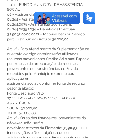
12.03 – FUNDO MUNICIPAL DE ASSISTENCIA
SOCIAL
08 - Assistência Social
08.244 - Assistência Comunitária
08.244.0039
- Assistência Social Geral
08.244.0039.1.034
– Benefícios Eventuais
3.3.90.32.00.00.0027
– Material bem ou Serviço
para Distribuição Gratuita 30.000,00
Art. 2º - Para atendimento da Suplementação de
que trata o artigo anterior serão utilizados
recursos provenientes Crédito Adicional Especial
por excesso de arrecadação, de recursos
provenientes de transferências do Estado
recebidos pelo Município referente para
aplicação em
assistência social, conforme fonte de recurso
descrita abaixo:
Fonte Descrição Valor
27 OUTROS RECURSOS VINCULADOS À
ASSISTÊNCIA
SOCIAL 30.000,00
TOTAL 30.000,00
Art. 3º - Os saldos financeiros, provenientes da
não execução, serão
devolvidos através do Elemento:
3.3.90.93.00.00
–
Indenizações e Restituições, que será
adicionado no orçamento financeiro do período