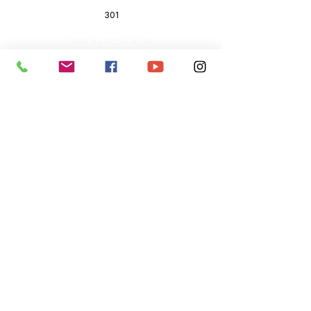
301
Data da Publicação:
16 de setembro de 2022
Órgão:
ASSISTÊNCIA SOCIAL
SERVIÇO DE ATENDIMENTO AO 
CIDADÃO (SIC) E OUVIDORIA
Prefeitura de Senador Guiomard - 
Estado do Acre
CNPJ 
04.077.251/0001-25