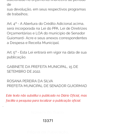
de
sua devolução, em seus respectivos programas
de trabalhos;
Art. 4º - A Abertura do Crédito Adicional acima,
será incorporada na Lei do PPA, Lei de Diretrizes
Orçamentárias e LOA do município de Senador
Guiomard- Acre e seus anexos correspondentes
a Despesa e Receita Municipal.
Art. 5º - Esta Lei entrará em vigor na data de sua
publicação.
GABINETE DA PREFEITA MUNICIPAL, 15 DE
SETEMBRO DE 2022.
ROSANA PEREIRA DA SILVA
PREFEITA MUNICIPAL DE SENADOR GUIORMAD
Este texto não substitui o publicado no Diário Oficial, mas
facilita a pesquisa para localizar a publicação oficial.
Número do Diário:
13371
Página da Publicação: