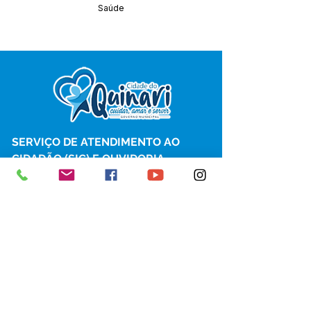
Saúde
SERVIÇO DE ATENDIMENTO AO 
CIDADÃO (SIC) E OUVIDORIA
Prefeitura de Senador Guiomard - 
Estado do Acre
CNPJ 
04.077.251/0001-25
💻Acesso online: 
SIC 
| 
Fale Conosco
 | 
Ouvidoria
|
Portal de Transparência
 | 
Mapa do Site
📱Fone: +55 (68) 98122-0970 