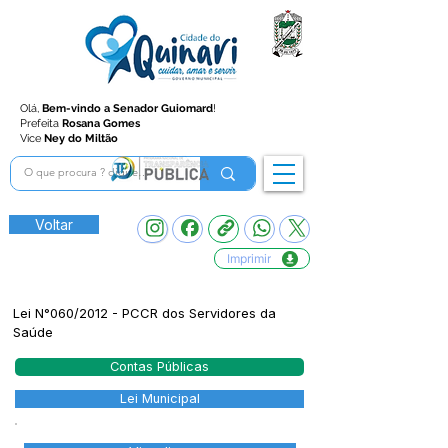
Olá,
Bem-vindo a Senador Guiomard
!
Prefeita
Rosana Gomes
Vice
Ney do Miltão
Voltar
Imprimir
Lei N°060/2012 - PCCR dos Servidores da
Saúde
Contas Públicas
Lei Municipal