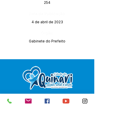
254
Data da Publicação:
4 de abril de 2023
Órgão:
Gabinete do Prefeito
SERVIÇO DE ATENDIMENTO AO 
CIDADÃO (SIC) E OUVIDORIA
Prefeitura de Senador Guiomard - 
Estado do Acre
CNPJ 
04.077.251/0001-25