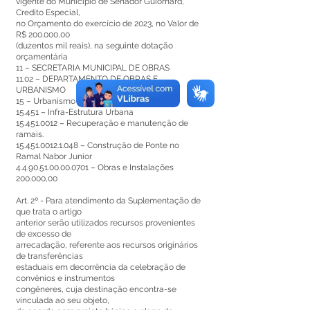
vigente do Município de Senador Guiomard,
Credito Especial,
no Orçamento do exercício de 2023, no Valor de
R$ 200.000,00
(duzentos mil reais), na seguinte dotação
orçamentária
11 – SECRETARIA MUNICIPAL DE OBRAS
11.02 – DEPARTAMENTO DE OBRAS E
URBANISMO
15 – Urbanismo
15.451 – Infra-Estrutura Urbana
15.451.0012
– Recuperação e manutenção de
ramais.
15.451.0012.1.048
– Construção de Ponte no
Ramal Nabor Junior
4.4.90.51.00.00.0701
– Obras e Instalações
200.000,00
Art. 2º - Para atendimento da Suplementação de
que trata o artigo
anterior serão utilizados recursos provenientes
de excesso de
arrecadação, referente aos recursos originários
de transferências
estaduais em decorrência da celebração de
convênios e instrumentos
congêneres, cuja destinação encontra-se
vinculada ao seu objeto,