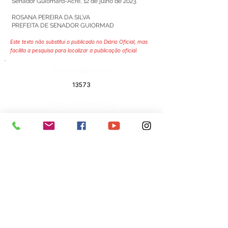
Senador Guiomard-Acre, 12 de julho de 2023.
ROSANA PEREIRA DA SILVA
PREFEITA DE SENADOR GUIORMAD
Este texto não substitui o publicado no Diário Oficial, mas
facilita a pesquisa para localizar a publicação oficial.
Número do Diário:
13573
Página da Publicação:
142
Data da Publicação:
14 de julho de 2023
Órgão:
Gabinete do Prefeito(a)