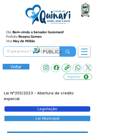
Olá,
Bem-vindo a Senador Guiomard
!
Prefeita
Rosana Gomes
Vice
Ney do Miltão
Voltar
Imprimir
Lei N°255/2023 - Abertura de credito
especial
Legislação
Lei Municipal