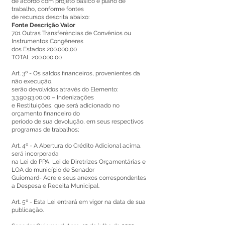
de acordo com projeto básico e plano de
trabalho, conforme fontes
de recursos descrita abaixo:
Fonte Descrição Valor
701 Outras Transferências de Convênios ou
Instrumentos Congêneres
dos Estados 200.000,00
TOTAL 200.000,00
Art. 3º - Os saldos financeiros, provenientes da
não execução,
serão devolvidos através do Elemento:
3.3.90.93.00.00
– Indenizações
e Restituições, que será adicionado no
orçamento financeiro do
período de sua devolução, em seus respectivos
programas de trabalhos;
Art. 4º - A Abertura do Crédito Adicional acima,
será incorporada
na Lei do PPA, Lei de Diretrizes Orçamentárias e
LOA do município de Senador
Guiomard- Acre e seus anexos correspondentes
a Despesa e Receita Municipal.
Art. 5º - Esta Lei entrará em vigor na data de sua
publicação.