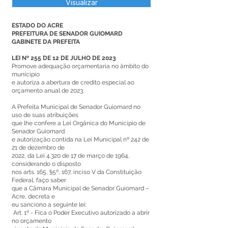
Visualizar
ESTADO DO ACRE
PREFEITURA DE SENADOR GUIOMARD
GABINETE DA PREFEITA
LEI Nº 255 DE 12 DE JULHO DE 2023
Promove adequação orçamentaria no âmbito do
município
e autoriza a abertura de credito especial ao
orçamento anual de 2023.
A Prefeita Municipal de Senador Guiomard no
uso de suas atribuições
que lhe confere a Lei Orgânica do Município de
Senador Guiomard
e autorização contida na Lei Municipal nº 242 de
21 de dezembro de
2022, da Lei 4.320 de 17 de março de 1964,
considerando o disposto
nos arts. 165, §5º, 167, inciso V da Constituição
Federal, faço saber
que a Câmara Municipal de Senador Guiomard –
Acre, decreta e
eu sanciono a seguinte lei:
Art. 1º - Fica o Poder Executivo autorizado a abrir
no orçamento