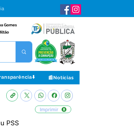
ia
na Gomes
iltão
ransparência⬇️
📰Notícias
Imprimir
ou PSS