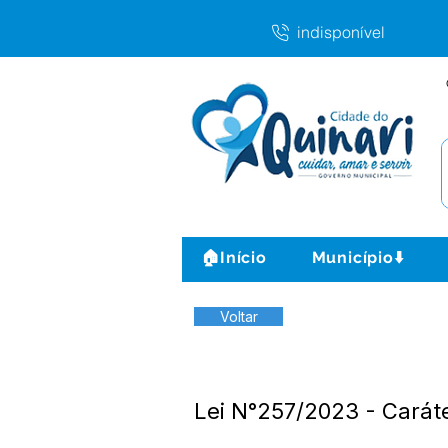
indisponível
🏠Início
Município⬇️
Voltar
Lei N°257/2023 - Caráte