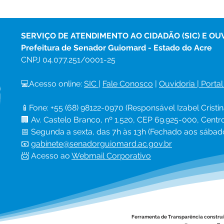
SERVIÇO DE ATENDIMENTO AO CIDADÃO (SIC) E OU
Prefeitura de Senador Guiomard - Estado do Acre
CNPJ 
04.077.251/0001-25
💻Acesso online: 
SIC 
| 
Fale Conosco
 | 
Ouvidoria
|
Portal
📱Fone: +55 (68) 98122-0970 (Responsável Izabel Cristin
🏢 Av. Castelo Branco, nº 1.520, CEP 69.925-000, Cent
📅 Segunda a sexta, das 7h às 13h (Fechado aos sábad
📧 
gabinete@senadorguiomard.ac.gov.br
📨 Acesso ao 
Webmail Corporativo
Ferramenta de Transparência constru