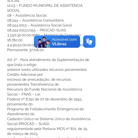
SOCIAL
12.03 – FUNDO MUNICIPAL DE ASSISTENCIA
SOCIAL
08 – Assistência Social
08.244 – Assistência Comunitária
08.244.0013
– Assistência Social Geral
08.244.0013.1.055
– PROCAD-SUAS
3.3.90.30.00.00.0660
– Material de Consumo
18.782,00
4.4.90.52.00.00.0660
– Equipamentos e Material
Permanente 37.718,00
Art. 2º - Para atendimento da Suplementação de
que trata o artigo
anterior serão utilizados recursos provenientes
Crédito Adicional por
excesso de arrecadação, de recursos
provenientes Transferência de
Recursos do Fundo Nacional de Assistência
Social – FNAS – Lei
Federal nº 8.742 de 07 de dezembro de 1993,
proveniente do
Programa de Fortalecimento Emergencial do
Atendimento do
Cadastro Único no Sistema Único da Assistência
Social (PROCAD – SUAS),
regulamentado pela Portaria MDS nº 871, de 29
de março de 2023,