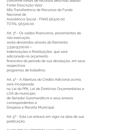
conforme fontes de recursos descritas abaixo:
Fonte Descrição Valor
660 Transferência de Recursos do Fundo
Nacional de
Assistência Social - FNAS 56.500,00
TOTAL 56.500,00
Art. 3º - Os saldos financeiros, provenientes da
não execução,
serão devolvidos através do Elemento:
3.3.90.93.00.00
–
Indenizações e Restituições, que será
adicionado no orçamento
financeiro do período de sua devolução, em seus
respectivos
programas de trabalhos;
Art. 4º - A Abertura do Crédito Adicional acima,
será incorporada
na Lei do PPA, Lei de Diretrizes Orçamentárias e
LOA do município
de Senador GuiomardAcre e seus anexos
correspondentes a
Despesa e Receita Municipal.
Art. 5º - Esta Lei entrará em vigor na data de sua
publicação.