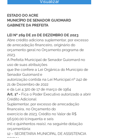
Visualizar
ESTADO DO ACRE
MUNICÍPIO DE SENADOR GUIOMARD
GABINETE DA PREFEITA
LEI Nº 269 DE 20 DE DEZEMBRO DE 2023
Abre crédito adiciona suplementar, por excesso
de arrecadação financeiro, originário do
orçamento geral no Orçamento programa de
2023.
A Prefeita Municipal de Senador Guiomard no
uso de suas atribuições
que lhe confere a Lei Orgânica do Município de
Senador Guiomard e
autorização contida na Lei Municipal nº 242 de
21 de Dezembro de 2022
e da Lei 4.320 de 17 de março de 1964
Art. 1º -
Fica o Poder Executivo autorizado a abrir
Crédito Adicional
Suplementar, por excesso de arrecadação
financeira, no Orçamento do
exercício de 2023, Crédito no Valor de R$
56.500,00 (cinquenta e seis
mil e quinhentos reais), na seguinte dotação
orçamentária:
12 – SECRETARIA MUNICIPAL DE ASSISTENCIA