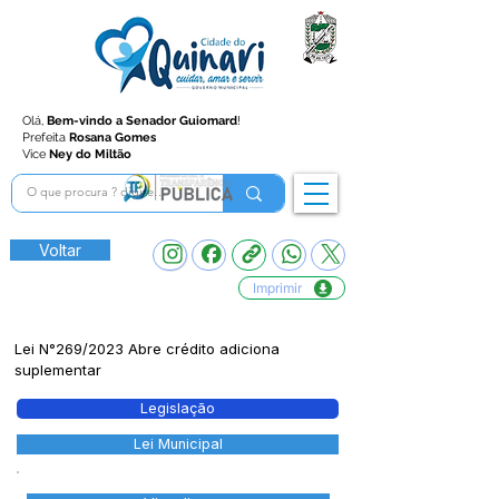
Olá,
Bem-vindo a Senador Guiomard
!
Prefeita
Rosana Gomes
Vice
Ney do Miltão
Voltar
Imprimir
Lei N°269/2023 Abre crédito adiciona
suplementar
Legislação
Lei Municipal