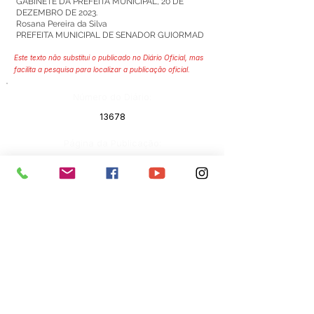
GABINETE DA PREFEITA MUNICIPAL, 20 DE
DEZEMBRO DE 2023.
Rosana Pereira da Silva
PREFEITA MUNICIPAL DE SENADOR GUIORMAD
Este texto não substitui o publicado no Diário Oficial, mas
facilita a pesquisa para localizar a publicação oficial.
Número do Diário:
13678
Página da Publicação:
275
Data da Publicação:
21 de dezembro de 2023
Órgão:
Gabinete do Prefeito(a)