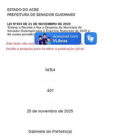
ESTADO DO ACRE
PREFEITURA DE SENADOR GUIOMARD
LEI N°303 DE 21 DE NOVEMBRO DE 2025
“Estima a Receita e fixa a Despesa do Município de
Senador Guiomard para o Exercício financeiro de 2026 e
dá outras providências”.
Este texto não substitui o publicado no Diário Oficial, mas
facilita a pesquisa para localizar a publicação oficial.
Número do Diário:
14154
Página da Publicação:
401
Data da Publicação:
25 de novembro de 2025
Órgão:
Gabinete do Prefeito(a)