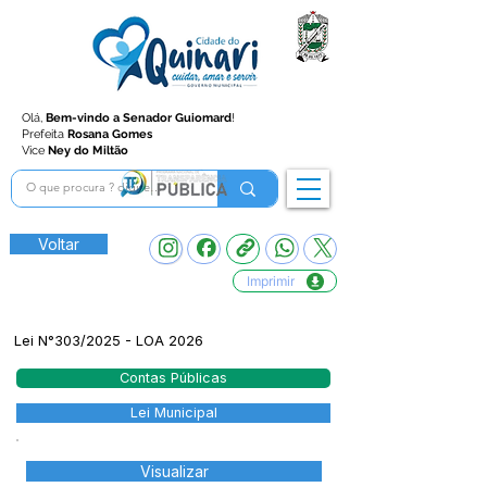
Olá,
Bem-vindo a Senador Guiomard
!
Prefeita
Rosana Gomes
Vice
Ney do Miltão
Voltar
Imprimir
Lei N°303/2025 - LOA 2026
Contas Públicas
Lei Municipal
Visualizar