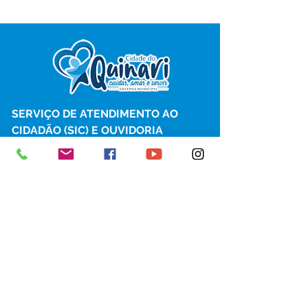
SERVIÇO DE ATENDIMENTO AO 
CIDADÃO (SIC) E OUVIDORIA
Prefeitura de Senador Guiomard - 
Estado do Acre
CNPJ 
04.077.251/0001-25
💻Acesso online: 
SIC 
| 
Fale Conosco
 | 
Ouvidoria
|
Portal de Transparência
 | 
Mapa do Site
📱Fone: +55 (68) 98122-0970 
(Responsável Izabel Cristina)