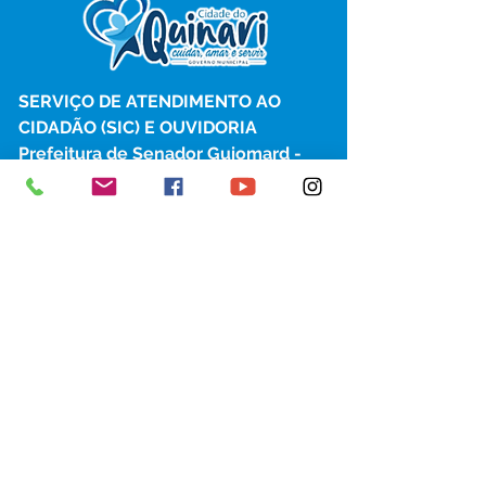
SERVIÇO DE ATENDIMENTO AO 
CIDADÃO (SIC) E OUVIDORIA
Prefeitura de Senador Guiomard - 
Estado do Acre
CNPJ 
04.077.251/0001-25
💻Acesso online: 
SIC 
| 
Fale Conosco
 | 
Ouvidoria
|
Portal de Transparência
 | 
Mapa do Site
📱Fone: +55 (68) 98122-0970 
(Responsável Izabel Cristina)
🏢 Av. Castelo Branco, nº 1.520, CEP 
69.925-000, Centro, Senador 
Guiomard, Acre