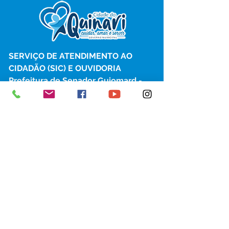
SERVIÇO DE ATENDIMENTO AO 
CIDADÃO (SIC) E OUVIDORIA
Prefeitura de Senador Guiomard - 
Estado do Acre
CNPJ 
04.077.251/0001-25
💻Acesso online: 
SIC 
| 
Fale Conosco
 | 
Ouvidoria
|
Portal de Transparência
 | 
Mapa do Site
📱Fone: +55 (68) 98122-0970 
(Responsável Izabel Cristina)
🏢 Av. Castelo Branco, nº 1.520, CEP 
69.925-000, Centro, Senador 
Guiomard, Acre