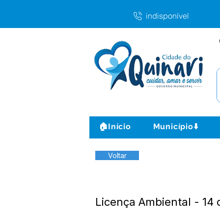
indisponível
🏠Início
Município⬇️
Voltar
Licença Ambiental - 14