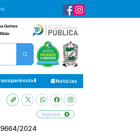
ia
na Gomes
iltão
ransparência⬇️
📰Notícias
Imprimir
949664/2024