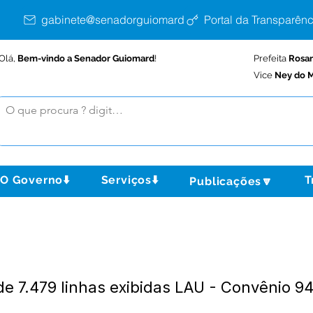
gabinete@senadorguiomard.ac.gov.br
Portal da Transparênc
Olá,
Bem-vindo a Senador Guiomard
!
Prefeita
Rosa
Vice
Ney do M
O Governo⬇️
Serviços⬇️
T
Publicações🔽
 de 7.479 linhas exibidas LAU - Convênio 