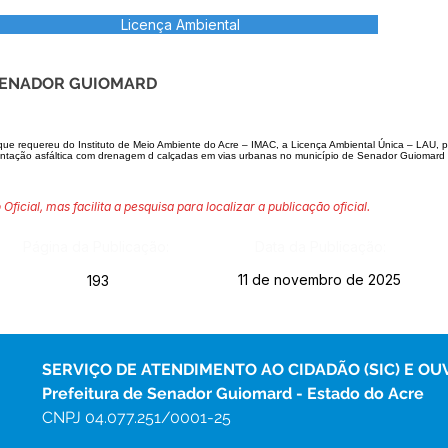
Licença Ambiental
 SENADOR GUIOMARD
que requereu do Instituto de Meio Ambiente do Acre – IMAC, a Licença Ambiental Única – LAU, p
tação asfáltica com drenagem d calçadas em vias urbanas no município de Senador Guiomard 
 Oficial, mas facilita a pesquisa para localizar a publicação oficial.
Página da Publicação:
Data da Publicação:
11 de novembro de 2025
193
SERVIÇO DE ATENDIMENTO AO CIDADÃO (SIC) E OU
Prefeitura de Senador Guiomard - Estado do Acre
CNPJ 
04.077.251/0001-25