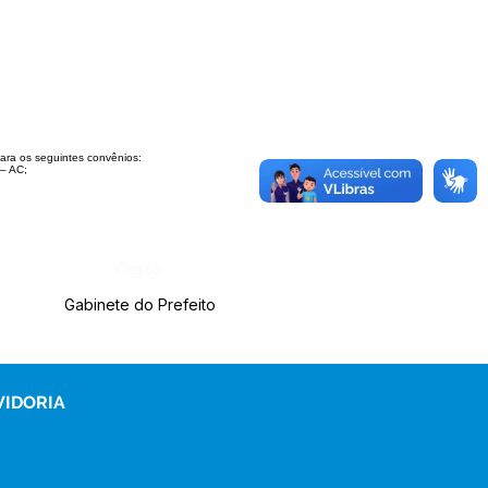
ara os se
guintes convênios:
– AC;
Órgão:
Gabinete do Prefeito
VIDORIA