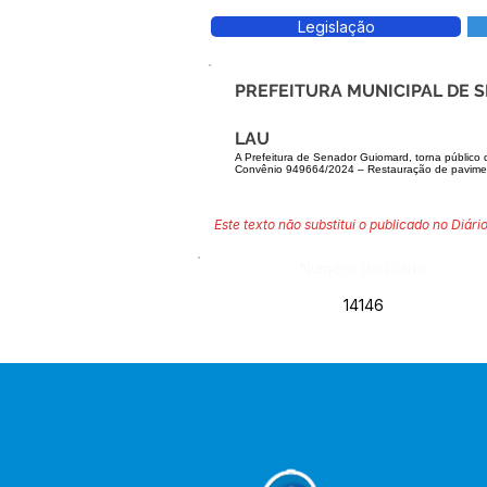
Legislação
PREFEITURA MUNICIPAL DE
LAU
A Prefeitura de Senador Guiomard, torna público 
Convênio 949664/2024 – Restauração de pavimen
Este texto não substitui o publicado no Diário
Número do Diário:
14146