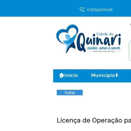
indisponível
🏠Início
Município⬇️
Voltar
Licença de Operação pa