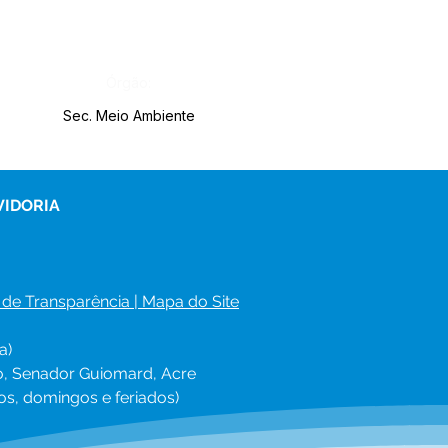
Órgão:
Sec. Meio Ambiente
VIDORIA
 de Transparência
 | 
Mapa do Site
a)
ro, Senador Guiomard, Acre
os, domingos e feriados)