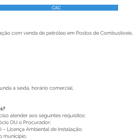
CAC
ração com venda de petróleo em Postos de Combustíveis.
nda a sexta, horário comercial.
os?
eciso atender aos seguintes requisitos:
ócio OU o Procurador;
I – Licença Ambiental de Instalação;
o município.