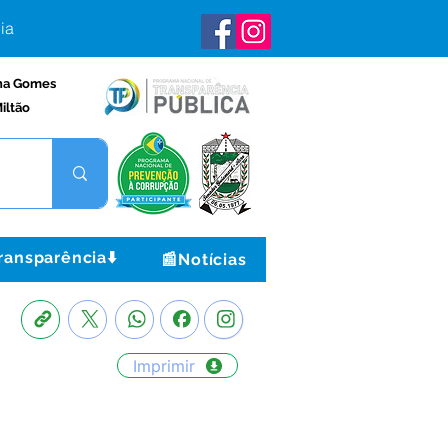
ia
na Gomes
iltão
ransparência⬇️
📰Notícias
Imprimir