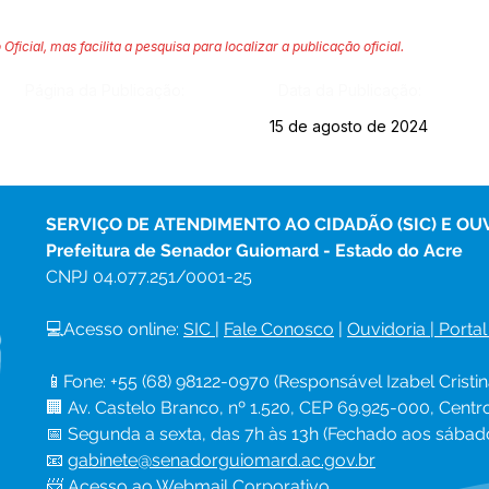
 Oficial, mas facilita a pesquisa para localizar a publicação oficial.
Página da Publicação:
Data da Publicação:
15 de agosto de 2024
SERVIÇO DE ATENDIMENTO AO CIDADÃO (SIC) E OU
Prefeitura de Senador Guiomard - Estado do Acre
CNPJ 
04.077.251/0001-25
💻Acesso online: 
SIC 
| 
Fale Conosco
 | 
Ouvidoria
|
Portal
📱Fone: +55 (68) 98122-0970 (Responsável Izabel Cristin
🏢 Av. Castelo Branco, nº 1.520, CEP 69.925-000, Cent
📅 Segunda a sexta, das 7h às 13h (Fechado aos sábad
📧 
gabinete@senadorguiomard.ac.gov.br
📨 Acesso ao 
Webmail Corporativo