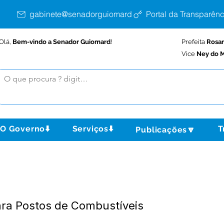
gabinete@senadorguiomard.ac.gov.br
Portal da Transparênc
Olá,
Bem-vindo a Senador Guiomard
!
Prefeita
Rosa
Vice
Ney do M
O Governo⬇️
Serviços⬇️
T
Publicações🔽
ra Postos de Combustíveis