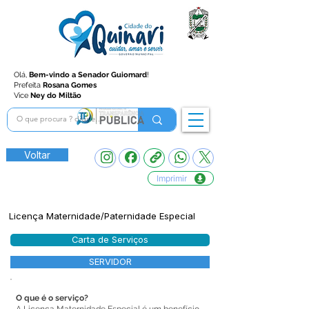
Olá,
Bem-vindo a Senador Guiomard
!
Prefeita
Rosana Gomes
Vice
Ney do Miltão
Voltar
Imprimir
Licença Maternidade/Paternidade Especial
Carta de Serviços
SERVIDOR
O que é o serviço?