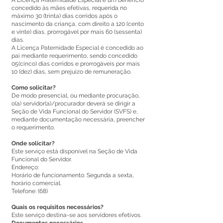
A Licença Maternidade Especial é um benefício
concedido às mães efetivas, requerida no
máximo 30 (trinta) dias corridos após o
nascimento da criança, com direito a 120 (cento
e vinte) dias, prorrogável por mais 60 (sessenta)
dias.
A Licença Paternidade Especial é concedido ao
pai mediante requerimento, sendo concedido
05(cinco) dias corridos e prorrogáveis por mais
10 (dez) dias, sem prejuízo de remuneração.
Como solicitar?
De modo presencial, ou mediante procuração,
o(a) servidor(a)/procurador deverá se dirigir a
Seção de Vida Funcional do Servidor (SVFS) e,
mediante documentação necessária, preencher
o requerimento.
Onde solicitar?
Este serviço está disponível na Seção de Vida
Funcional do Servidor.
Endereço:
Horário de funcionamento: Segunda a sexta,
horário comercial.
Telefone: (68)
Quais os requisitos necessários?
Este serviço destina-se aos servidores efetivos.