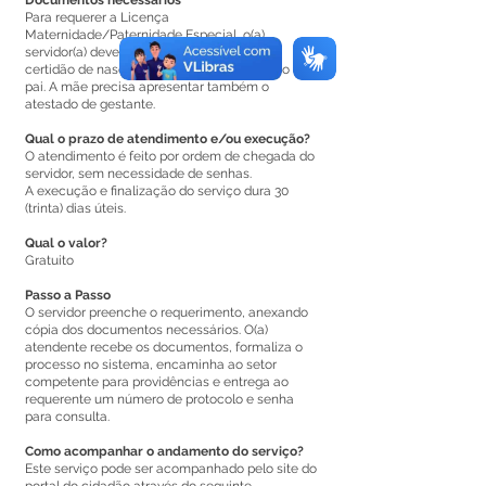
Documentos necessários
Para requerer a Licença
Maternidade/Paternidade Especial, o(a)
servidor(a) deverá estar portando cópia da
certidão de nascimento da criança, no caso do
pai. A mãe precisa apresentar também o
atestado de gestante.
Qual o prazo de atendimento e/ou execução?
O atendimento é feito por ordem de chegada do
servidor, sem necessidade de senhas.
A execução e finalização do serviço dura 30
(trinta) dias úteis.
Qual o valor?
Gratuito
Passo a Passo
O servidor preenche o requerimento, anexando
cópia dos documentos necessários. O(a)
atendente recebe os documentos, formaliza o
processo no sistema, encaminha ao setor
competente para providências e entrega ao
requerente um número de protocolo e senha
para consulta.
Como acompanhar o andamento do serviço?
Este serviço pode ser acompanhado pelo site do