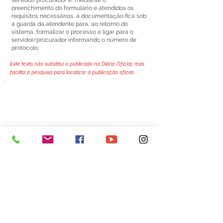
servidor/procurador e, mediante o
preenchimento do formulário e atendidos os
requisitos necessários, a documentação fica sob
a guarda da atendente para, ao retorno do
sistema, formalizar o processo e ligar para o
servidor/procurador informando o número de
protocolo.
Este texto não substitui o publicado no Diário Oficial, mas
facilita a pesquisa para localizar a publicação oficial.
Número do Diário:
Página da Publicação:
Data da Publicação:
Órgão:
Sec. Administração