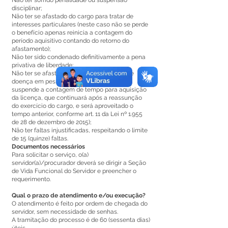
Não ter sofrido penalidade ou suspensão
disciplinar;
Não ter se afastado do cargo para tratar de
interesses particulares (neste caso não se perde
o benefício apenas reinicia a contagem do
período aquisitivo contando do retorno do
afastamento);
Não ter sido condenado definitivamente a pena
privativa de liberdade;
Não ter se afastado do cargo por motivo de
doença em pessoa da família (neste caso,
suspende a contagem de tempo para aquisição
da licença, que continuará após a reassunção
do exercício do cargo, e será aproveitado o
tempo anterior, conforme art. 11 da Lei nº 1.955
de 28 de dezembro de 2015);
Não ter faltas injustificadas, respeitando o limite
de 15 (quinze) faltas.
Documentos necessários
Para solicitar o serviço, o(a)
servidor(a)/procurador deverá se dirigir a Seção
de Vida Funcional do Servidor e preencher o
requerimento.
Qual o prazo de atendimento e/ou execução?
O atendimento é feito por ordem de chegada do
servidor, sem necessidade de senhas.
A tramitação do processo é de 60 (sessenta dias)