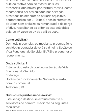
A Licença Prêmio é uma concessão ao servidor
público efetivo para se afastar de suas
atividades laborativas, por 03 (três) meses, como
recompensa por assiduidade nos serviços
prestados no decorrer do período aquisitivo,
compreendido por 05 (cinco) anos ininterruptos
de labor, sem prejuízo da remuneração do cargo
efetivo, respeitando os critérios estabelecidos
pela Lei nº 2.109 de 07 de abril de 2015.
Como solicitar?
De modo presencial, ou mediante procuração, o
servidor/procurador deverá se dirigir a Seção de
Vida Funcional do Servidor (SVFS) e preencher o
requerimento.
Onde solicitar?
Este serviço está disponível na Seção de Vida
Funcional do Servidor.
Endereço:
Horário de funcionamento: Segunda a sexta,
horário comercial.
Telefone: (68)
Quais os requisitos necessários?
Este serviço destina-se exclusivamente a
servidores de carreira, mediante os seguintes
requisitos: