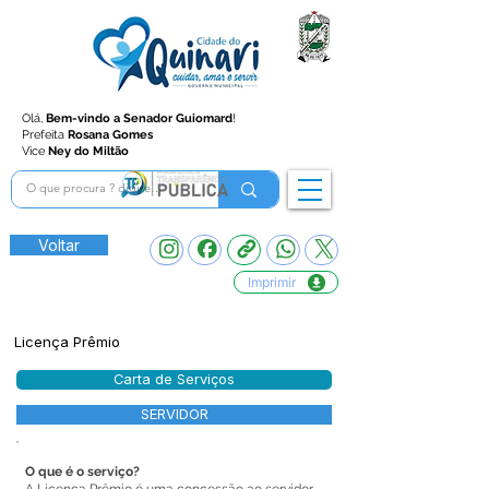
Olá,
Bem-vindo a Senador Guiomard
!
Prefeita
Rosana Gomes
Vice
Ney do Miltão
Voltar
Imprimir
Licença Prêmio
Carta de Serviços
SERVIDOR
O que é o serviço?