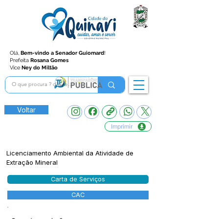
Olá,
Bem-vindo a Senador Guiomard
!
Prefeita
Rosana Gomes
Vice
Ney do Miltão
Voltar
Imprimir
Licenciamento Ambiental da Atividade de
Extração Mineral
Carta de Serviços
CAC