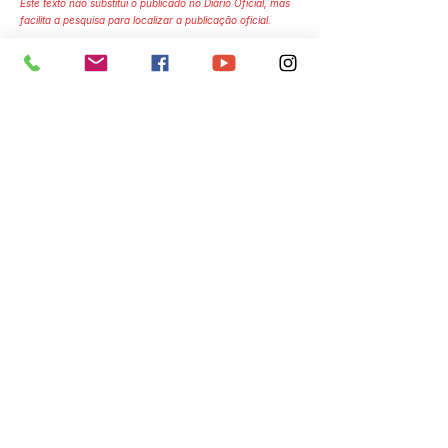
Este texto não substitui o publicado no Diário Oficial, mas
facilita a pesquisa para localizar a publicação oficial.
Número do Diário:
Página da Publicação:
Data da Publicação:
11 de março de 2025
Órgão:
Sec. Meio Ambiente