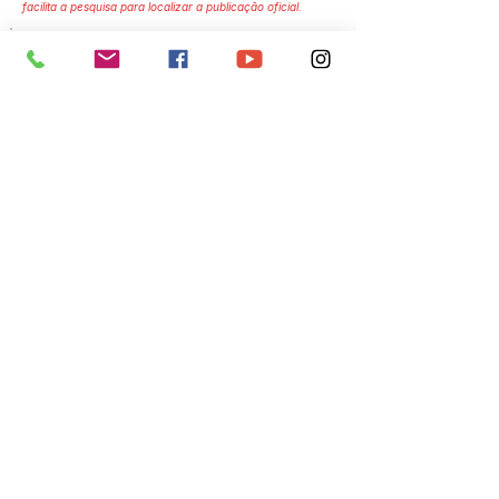
facilita a pesquisa para localizar a publicação oficial.
Número do Diário:
13600
Página da Publicação:
123
Data da Publicação:
22 de agosto de 2023
Órgão:
Gabinete do Prefeito(a)