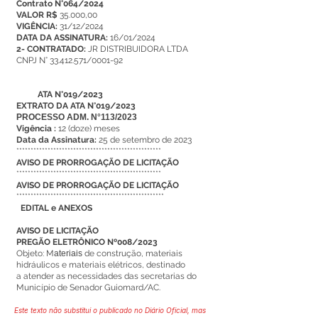
Contrato N°064/2024
VALOR R$
35.000,00
VIGÊNCIA:
31/12/2024
DATA DA ASSINATURA:
16/01/2024
2- CONTRATADO:
JR DISTRIBUIDORA LTDA
CNPJ N° 33.412.571/0001-92
ATA N°019/2023
EXTRATO DA ATA N°019/2023
PROCESSO ADM. N°113/2023
Vigência :
12 (doze) meses
Data da Assinatura:
25 de setembro de 2023
***************************************************
AVISO DE PRORROGAÇÃO DE LICITAÇÃO
***************************************************
AVISO DE PRORROGAÇÃO DE LICITAÇÃO
****************************************************
EDITAL e ANEXOS
AVISO DE LICITAÇÃO
PREGÃO ELETRÔNICO Nº008/2023
Objeto: M
ateriais
de construção, materiais
hidráulicos e materiais elétricos, destinado
a atender as necessidades das secretarias do
Município de Senador Guiomard/AC.
Este texto não substitui o publicado no Diário Oficial, mas