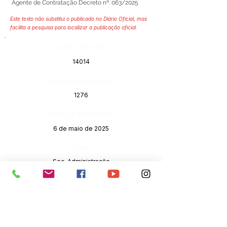
Agente de Contratação Decreto nº. 063/2025
Este texto não substitui o publicado no Diário Oficial, mas
facilita a pesquisa para localizar a publicação oficial.
Número do Diário:
14014
Página da Publicação:
1276
Data da Publicação:
6 de maio de 2025
Órgão:
Sec. Administração