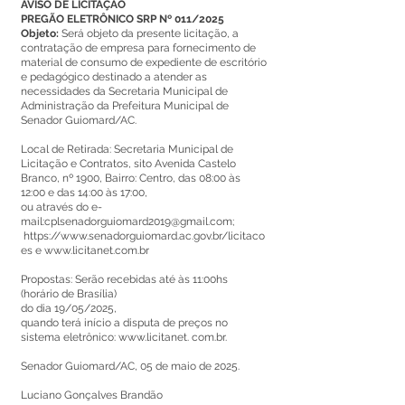
AVISO DE LICITAÇÃO
PREGÃO ELETRÔNICO SRP Nº 011/2025
Objeto:
Será objeto da presente licitação, a
contratação de empresa para fornecimento de
material de consumo de expediente de escritório
e pedagógico destinado a atender as
necessidades da Secretaria Municipal de
Administração da Prefeitura Municipal de
Senador Guiomard/AC.
Local de Retirada: Secretaria Municipal de
Licitação e Contratos, sito Avenida Castelo
Branco, nº 1900, Bairro: Centro, das 08:00 às
12:00 e das 14:00 às 17:00,
ou através do e-
mail:
cplsenadorguiomard2019@gmail.com
;
https://www.senadorguiomard.ac.gov.br/licitaco
es
e
www.licitanet.com.br
Propostas: Serão recebidas até às 11:00hs
(horário de Brasília)
do dia 19/05/2025,
quando terá início a disputa de preços no
sistema eletrônico:
www.licitanet
. com.br.
Senador Guiomard/AC, 05 de maio de 2025.
Luciano Gonçalves Brandão