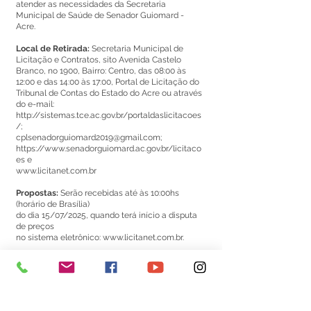
atender as necessidades da Secretaria
Municipal de Saúde de Senador Guiomard -
Acre.
Local de Retirada:
Secretaria Municipal de
Licitação e Contratos, sito Avenida Castelo
Branco, no 1900, Bairro: Centro, das 08:00 às
12:00 e das 14:00 às 17:00, Portal de Licitação do
Tribunal de Contas do Estado do Acre ou através
do e-mail:
http://sistemas.tce.ac.gov.br/portaldaslicitacoes
/;
cplsenadorguiomard2019@gmail.com
;
https://www.senadorguiomard.ac.gov.br/licitaco
es
e
www.licitanet.com.br
Propostas:
Serão recebidas até às 10:00hs
(horário de Brasília)
do dia 15/07/2025, quando terá início a disputa
de preços
no sistema eletrônico:
www.licitanet.com.br
.
Senador Guiomard/AC, 30 de junho de 2025.
Luciano Gonçalves Brandão
Presidente da Comissão de Licitação