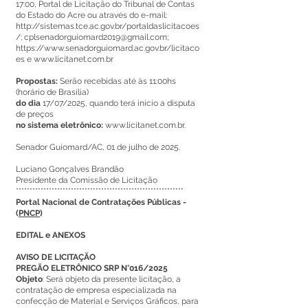
17:00, Portal de Licitação do Tribunal de Contas
do Estado do Acre ou através do e-mail:
http://sistemas.tce.ac.gov.br/portaldaslicitacoes
/; cplsenadorguiomard2019@gmail.com;
https://www.senadorguiomard.ac.gov.br/licitaco
es e www.licitanet.com.br
Propostas:
Serão recebidas até às 11:00hs
(horário de Brasília)
do dia
17/07/2025, quando terá início a disputa
de preços
no sistema eletrônico:
www.licitanet.com.br.
Senador Guiomard/AC, 01 de julho de 2025.
Luciano Gonçalves Brandão
Presidente da Comissão de Licitação
*************************************************************
Portal Nacional de Contratações Públicas -
(
PNCP
)
EDITAL e ANEXOS
AVISO DE LICITAÇÃO
PREGÃO ELETRÔNICO SRP N°016/2025
Objeto
: Será objeto da presente licitação, a
contratação de empresa especializada na
confecção de Material e Serviços Gráficos, para