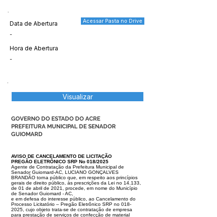
Acessar Pasta no Drive
Data de Abertura
-
Hora de Abertura
-
Visualizar
GOVERNO DO ESTADO DO ACRE
PREFEITURA MUNICIPAL DE SENADOR
GUIOMARD
AVISO DE CANCELAMENTO DE LICITAÇÃO
PREGÃO ELETRÔNICO SRP No 018/2025
Agente de Contratação da Prefeitura Municipal de
Senador Guiomard-AC,
LUCIANO GONÇALVES
BRANDÃO torna público que, em respeito aos prin
cípios
gerais de direito público, às prescrições da Lei no 14.133,
de 01 de
abril de 2021, procede, em nome do Município
de Senador Guiomard - AC,
e em defesa do interesse público, ao Cancelamento do
Processo Licitatório
– Pregão Eletrônico SRP no 018-
2025, cujo objeto trata-se de contratação de
empresa
para prestação de serviços de confecção de material