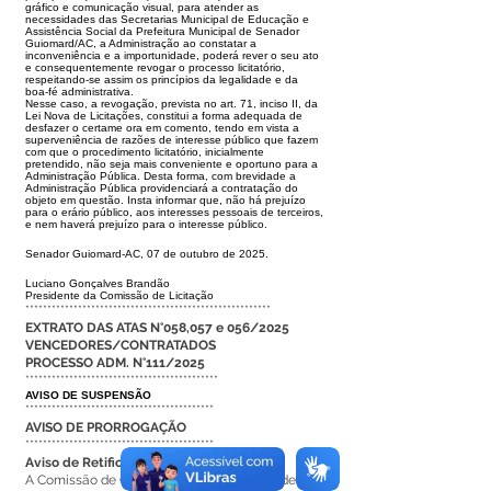
gráfico e co
municação visual, para atender as
necessidades das Secretarias Municipal de
Educação e
Assistência Social da Prefeitura Municipal de Senador
Guiomard/
AC, a Administração ao constatar a
inconveniência e a importunidade, poderá
rever o seu ato
e consequentemente revogar o processo licitatório,
respei
tando-se assim os princípios da legalidade e da
boa-fé administrativa.
Nesse
caso, a revogação, prevista no art. 71, inciso II, da
Lei Nova de Licitações,
constitui a forma adequada de
desfazer o certame ora em comento, tendo em
vista a
superveniência de razões de interesse público que fazem
com que o
procedimento licitatório, inicialmente
pretendido, não seja mais conveniente
e oportuno para a
Administração Pública. Desta forma, com brevidade a
Ad
ministração Pública providenciará a contratação do
objeto em questão. Insta
informar que, não há prejuízo
para o erário público, aos interesses pessoais
de terceiros,
e nem haverá prejuízo para o interesse público.
Senador Guiomard-AC, 07 de outubro de 2025.
Luciano Gonçalves Brandão
Presidente da Comissão de Licitação
********************************************************
EXTRATO DAS ATAS N°058,057 e 056/2025
VENCEDORES/CONTRATADOS
PROCESSO ADM. N°111/2025
********************************************
AVISO DE SUSPENSÃO
*******************************************
AVISO DE PRORROGAÇÃO
*******************************************
Aviso de Retificação
A Comissão de Contratação do Município de