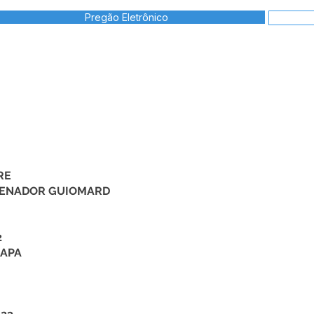
Pregão Eletrônico
RE
 SENADOR GUIOMARD
2
MAPA