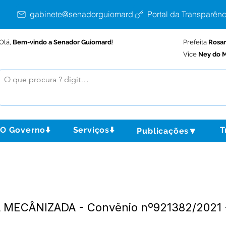
gabinete@senadorguiomard.ac.gov.br
Portal da Transparênc
Olá,
Bem-vindo a Senador Guiomard
!
Prefeita
Rosa
Vice
Ney do M
O Governo⬇️
Serviços⬇️
T
Publicações🔽
 MECÂNIZADA - Convênio nº921382/2021