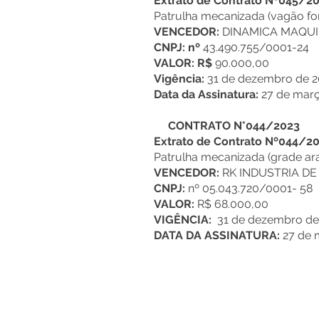
Extrato de Contrato Nº045/2
Patrulha mecanizada (vagão for
VENCEDOR:
DINAMICA MAQUI
CNPJ: nº
43.490.755/0001-24
VALOR: R$
90.000,00
Vigência:
31 de dezembro de 2
Data da Assinatura:
27 de mar
CONTRATO N°044/2023
Extrato de Contrato Nº044/2
Patrulha mecanizada (grade ar
VENCEDOR:
RK INDUSTRIA DE
CNPJ:
nº 05.043.720/0001- 58
VALOR:
R$ 68.000,00
VIGÊNCIA:
31 de dezembro de
DATA DA ASSINATURA:
27 de 