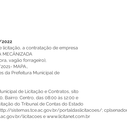
/2022
 licitação, a contratação de empresa
HA MECÂNIZADA
ra, vagão forrageiro),
/2021- MAPA.,
s da Prefeitura Municipal de
Municipal de Licitação e Contratos, sito
, Bairro: Centro, das 08:00 às 12:00 e
icitação do Tribunal de Contas do Estado
ttp://sistemas.tce.ac.gov.br/portaldaslicitacoes/;
cplsenado
c.gov.br/licitacoes
e
www.licitanet.com.br