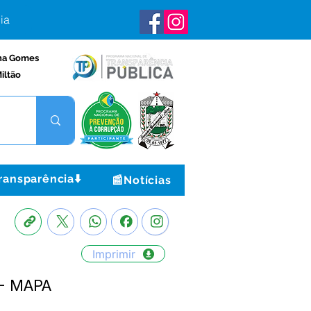
ia
na Gomes
iltão
ransparência⬇️
📰Notícias
Imprimir
 - MAPA