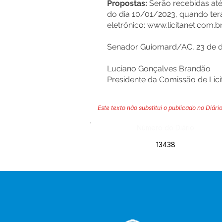
Propostas:
Serão recebidas até 
do dia 10/01/2023, quando terá
eletrônico:
www.licitanet.com.br
Senador Guiomard/AC, 23 de 
Luciano Gonçalves Brandão
Presidente da Comissão de Lic
Este texto não substitui o publicado no Diário
Número do Diário:
13438