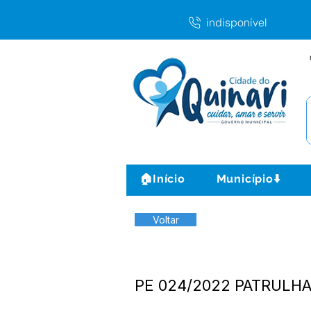
indisponível
🏠Início
Município⬇️
Voltar
PE 024/2022 PATRULHA