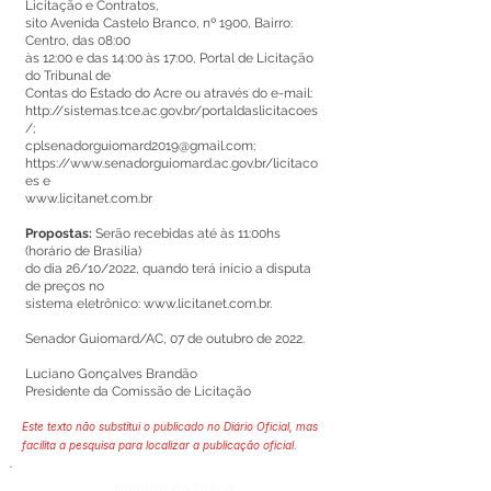
Licitação e Contratos,
sito Avenida Castelo Branco, nº 1900, Bairro:
Centro, das 08:00
às 12:00 e das 14:00 às 17:00, Portal de Licitação
do Tribunal de
Contas do Estado do Acre ou através do e-mail:
http://sistemas.tce.ac.gov.br/portaldaslicitacoes
/;
cplsenadorguiomard2019@gmail.com
;
https://www.senadorguiomard.ac.gov.br/licitaco
es
e
www.licitanet.com.br
Propostas:
Serão recebidas até às 11:00hs
(horário de Brasília)
do dia 26/10/2022, quando terá início a disputa
de preços no
sistema eletrônico:
www.licitanet.com.br
.
Senador Guiomard/AC, 07 de outubro de 2022.
Luciano Gonçalves Brandão
Presidente da Comissão de Licitação
Este texto não substitui o publicado no Diário Oficial, mas
facilita a pesquisa para localizar a publicação oficial.
Número do Diário: