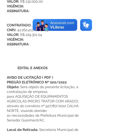
VALOR:
R$ 232.000,00
VIGÊNCIA:
ASSINATURA:
CONTRATADO:
ARGOS LTDA EPP
CNPJ:
42.262.411/0001-03
VALOR:
R$ 229.301,04
VIGÊNCIA:
ASSINATURA:
EDITAL E ANEXOS
AVISO DE LICITAÇÃO
(
PDF
)
PREGÃO ELETRÔNICO Nº 020/2022
Objeto:
Será objeto da presente licitação, a
contratação de empresa
para AQUISIÇÃO DE EQUIPAMENTOS
AGRICOLAS (MICRO TRATOR COM ARADO),
através do convênio nº 927787/2022 CALHA
NORTE, visando atender
ás necessidades da Prefeitura Municipal de
Senador Guiomard/AC.
Local de Retirada:
Secretaria Municipal de