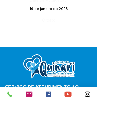
Data da Publicação:
16 de janeiro de 2026
Órgão:
SERVIÇO DE ATENDIMENTO AO 
CIDADÃO (SIC) E OUVIDORIA
Prefeitura de Senador Guiomard - 
Estado do Acre
CNPJ 
04.077.251/0001-25
💻Acesso online: 
SIC 
| 
Fale Conosco
 | 