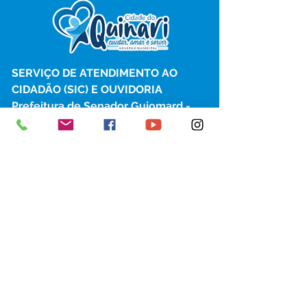
SERVIÇO DE ATENDIMENTO AO 
CIDADÃO (SIC) E OUVIDORIA
Prefeitura de Senador Guiomard - 
Estado do Acre
CNPJ 
04.077.251/0001-25
💻Acesso online: 
SIC 
| 
Fale Conosco
 | 
Ouvidoria
|
Portal de Transparência
 | 
Mapa do Site
📱Fone: +55 (68) 98122-0970 
(Responsável Izabel Cristina)
🏢 Av. Castelo Branco, nº 1.520, CEP 
69.925-000, Centro, Senador 
Guiomard, Acre