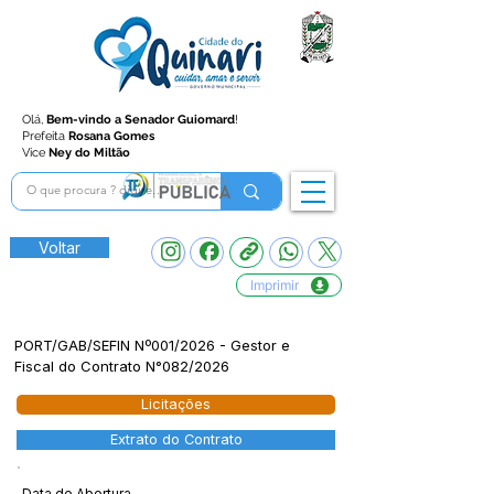
Olá,
Bem-vindo a Senador Guiomard
!
Prefeita
Rosana Gomes
Vice
Ney do Miltão
Voltar
Imprimir
PORT/GAB/SEFIN Nº001/2026 - Gestor e
Fiscal do Contrato N°082/2026
Licitações
Extrato do Contrato
Data de Abertura