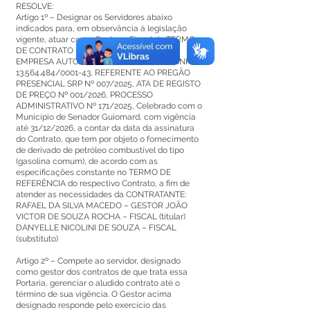
RESOLVE:
Artigo 1º – Designar os Servidores abaixo
indicados para, em observância à legislação
vigente, atuar como Gestor e Fiscal do TERMO
DE CONTRATO Nº 082/2026, referente a
EMPRESA AUTO POSTO RIBEIRO LTDA – CNPJ:
13.564.484
/0001-43, REFERENTE AO PREGÃO
PRESENCIAL SRP Nº 007/2025, ATA DE REGISTO
DE PREÇO Nº 001/2026, PROCESSO
ADMINISTRATIVO Nº 171/2025, Celebrado com o
Município de Senador Guiomard, com vigência
até 31/12/2026, a contar da data da assinatura
do Contrato, que tem por objeto o fornecimento
de derivado de petróleo combustível do tipo
(gasolina comum), de acordo com as
especificações constante no TERMO DE
REFERÊNCIA do respectivo Contrato, a fim de
atender as necessidades da CONTRATANTE:
RAFAEL DA SILVA MACEDO – GESTOR JOÃO
VICTOR DE SOUZA ROCHA – FISCAL (titular)
DANYELLE NICOLINI DE SOUZA – FISCAL
(substituto)
Artigo 2º – Compete ao servidor, designado
como gestor dos contratos de que trata essa
Portaria, gerenciar o aludido contrato até o
término de sua vigência. O Gestor acima
designado responde pelo exercício das