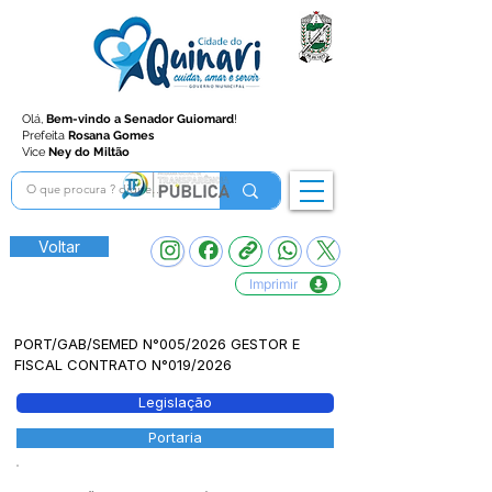
Olá,
Bem-vindo a Senador Guiomard
!
Prefeita
Rosana Gomes
Vice
Ney do Miltão
Voltar
Imprimir
PORT/GAB/SEMED N°005/2026 GESTOR E
FISCAL CONTRATO N°019/2026
Legislação
Portaria