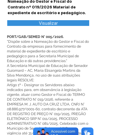
Nomeação do Gestor e Fiscal do
Contrato nº 019/2026 Material de
expediente de escritório e pedagógico.
Visualizar
PORT/GAB/SEMED N° 005/2026.
"Dispõe sobre a Nomeação do Gestor e Fiscal do
Contrato da empresas para fornecimento de
material de expediente de escritório e
pedagógico para a Secretaria Municipal de
Educação e dá outras providencias."
A Secretária Municipal de Educação de Senador
Guiomard – AC, Maria Elisangela Martins da
Silva Mendonça, no uso de suas atribuições
legais RESOLVE:
Artigo 1º - Designar os Servidores abaixo
indicados para, em observância à legislação
vigente, atuar como Gestor e Fiscal do TERMO
DE CONTRATO N° 019/2026, referente a
EMPRESA M. J. AUTO DA CRUZ LTDA, CNPJ N°
08.886.977
/0001-60, contrato decorrente da ATA
DE REGISTRO DE PREÇO N° 019/2025, PREGÃO
ELETRÔNICO SRP N° 011/2025, PROCESSO
ADMINISTRATIVO N° 081/2025, Celebrado com o
Município de Senador Guiomard/AC, com
vigência até 31/12/2026, a contar da data da