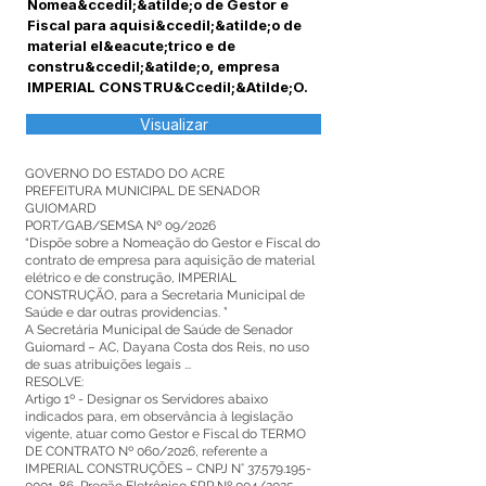
Nomea&ccedil;&atilde;o de Gestor e
Fiscal para aquisi&ccedil;&atilde;o de
material el&eacute;trico e de
constru&ccedil;&atilde;o, empresa
IMPERIAL CONSTRU&Ccedil;&Atilde;O.
Visualizar
GOVERNO DO ESTADO DO ACRE
PREFEITURA MUNICIPAL DE SENADOR
GUIOMARD
PORT/GAB/SEMSA Nº 09/2026
“Dispõe sobre a Nomeação do Gestor e Fiscal do
contrato de empresa para aquisição de material
elétrico e de construção, IMPERIAL
CONSTRUÇÃO, para a Secretaria Municipal de
Saúde e dar outras providencias. ”
A Secretária Municipal de Saúde de Senador
Guiomard – AC, Dayana Costa dos Reis, no uso
de suas atribuições legais ...
RESOLVE:
Artigo 1º - Designar os Servidores abaixo
indicados para, em observância à legislação
vigente, atuar como Gestor e Fiscal do TERMO
DE CONTRATO Nº 060/2026, referente a
IMPERIAL CONSTRUÇÕES – CNPJ N°
37.579.195-