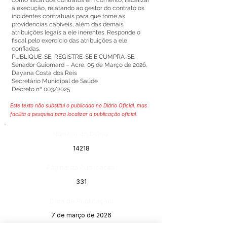
como fiscal dos contratos em comento, fiscalizar
a execução, relatando ao gestor do contrato os
incidentes contratuais para que tome as
providencias cabíveis, além das demais
atribuições legais a ele inerentes. Responde o
fiscal pelo exercício das atribuições a ele
confiadas.
PUBLIQUE-SE, REGISTRE-SE E CUMPRA-SE.
Senador Guiomard – Acre, 05 de Março de 2026.
Dayana Costa dos Reis
Secretário Municipal de Saúde
Decreto nº 003/2025
Este texto não substitui o publicado no Diário Oficial, mas
facilita a pesquisa para localizar a publicação oficial.
Número do Diário:
14218
Página da Publicação:
331
Data da Publicação:
7 de março de 2026