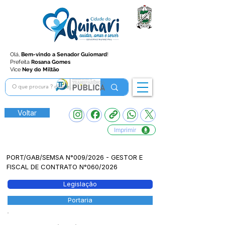
Olá,
Bem-vindo a Senador Guiomard
!
Prefeita
Rosana Gomes
Vice
Ney do Miltão
Voltar
Imprimir
PORT/GAB/SEMSA N°009/2026 - GESTOR E
FISCAL DE CONTRATO N°060/2026
Legislação
Portaria