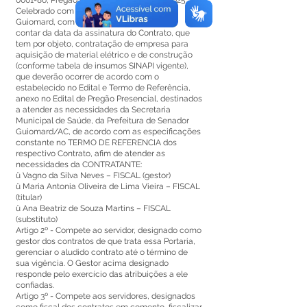
0001-86
, Pregão Eletrônico SRP Nº 004/2025,
Celebrado com o Município de Senador
Guiomard, com vigência até 31/12/2025, a
contar da data da assinatura do Contrato, que
tem por objeto, contratação de empresa para
aquisição de material elétrico e de construção
(conforme tabela de insumos SINAPI vigente),
que deverão ocorrer de acordo com o
estabelecido no Edital e Termo de Referência,
anexo no Edital de Pregão Presencial, destinados
a atender as necessidades da Secretaria
Municipal de Saúde, da Prefeitura de Senador
Guiomard/AC, de acordo com as especificações
constante no TERMO DE REFERENCIA dos
respectivo Contrato, afim de atender as
necessidades da CONTRATANTE:
ü Vagno da Silva Neves – FISCAL (gestor)
ü Maria Antonia Oliveira de Lima Vieira – FISCAL
(titular)
ü Ana Beatriz de Souza Martins – FISCAL
(substituto)
Artigo 2º - Compete ao servidor, designado como
gestor dos contratos de que trata essa Portaria,
gerenciar o aludido contrato até o término de
sua vigência. O Gestor acima designado
responde pelo exercício das atribuições a ele
confiadas.
Artigo 3º - Compete aos servidores, designados