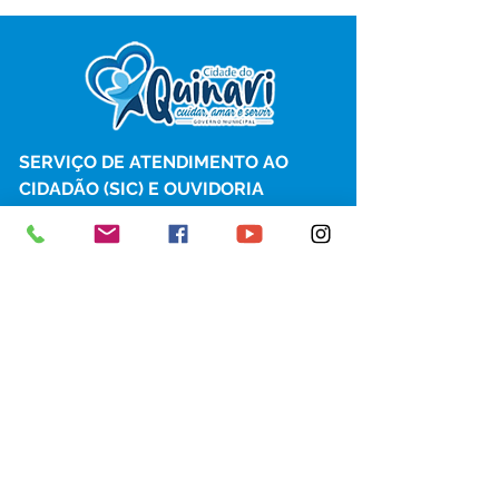
SERVIÇO DE ATENDIMENTO AO 
CIDADÃO (SIC) E OUVIDORIA
Prefeitura de Senador Guiomard - 
Estado do Acre
CNPJ 
04.077.251/0001-25
💻Acesso online: 
SIC 
| 
Fale Conosco
 | 
Ouvidoria
|
Portal de Transparência
 | 
Mapa do Site
📱Fone: +55 (68) 98122-0970 
(Responsável Izabel Cristina)
🏢 Av. Castelo Branco, nº 1.520, CEP 