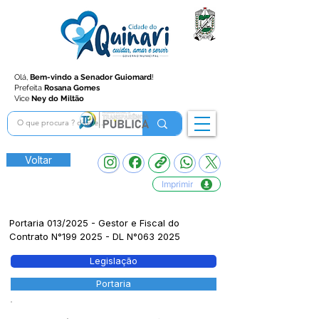
Olá,
Bem-vindo a Senador Guiomard
!
Prefeita
Rosana Gomes
Vice
Ney do Miltão
Voltar
Imprimir
Portaria 013/2025 - Gestor e Fiscal do
Contrato N°199 2025 - DL N°063 2025
Legislação
Portaria