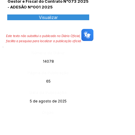
Gestor e Fiscal do Contrato N°073 2025
- ADESÃO Nº001 2025
Visualizar
Este texto não substitui o publicado no Diário Oficial, mas
facilita a pesquisa para localizar a publicação oficial.
Número do Diário:
14078
Página da Publicação:
65
Data da Publicação:
5 de agosto de 2025
Órgão: