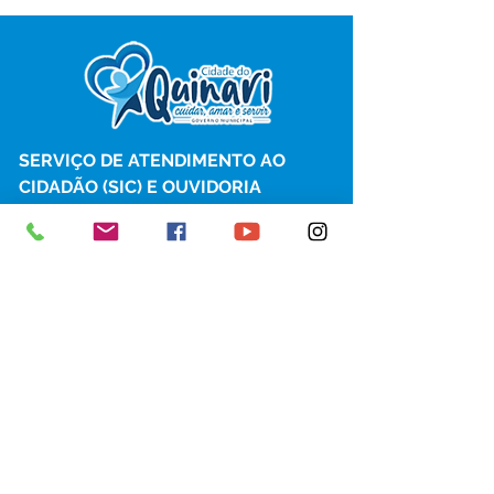
SERVIÇO DE ATENDIMENTO AO 
CIDADÃO (SIC) E OUVIDORIA
Prefeitura de Senador Guiomard - 
Estado do Acre
CNPJ 
04.077.251/0001-25
💻Acesso online: 
SIC 
| 
Fale Conosco
 | 
Ouvidoria
|
Portal de Transparência
 | 
Mapa do Site
📱Fone: +55 (68) 98122-0970 
(Responsável Izabel Cristina)
🏢 Av. Castelo Branco, nº 1.520, CEP 