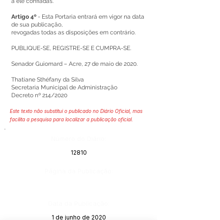
a ele confiadas.
Artigo 4º
- Esta Portaria entrará em vigor na data
de sua publicação,
revogadas todas as disposições em contrário.
PUBLIQUE-SE, REGISTRE-SE E CUMPRA-SE.
Senador Guiomard – Acre, 27 de maio de 2020.
Thatiane Sthéfany da Silva
Secretaria Municipal de Administração
Decreto nº 214/2020
Este texto não substitui o publicado no Diário Oficial, mas
facilita a pesquisa para localizar a publicação oficial.
Número do Diário:
12810
Página da Publicação:
Data da Publicação:
1 de junho de 2020