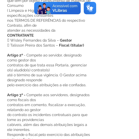
que tem por objeto Fornecimento de Material de
Consumo
( Limpeza e Higiene), de acordo com as
especificações constantes
nos TERMOS DE REFERÊNCIAS do respectivo
Contrato, afim de
atender as necessidades da
CONTRATANTE
:
 Wisley Fernandes da Silva –
Gestor
 Talisson Preira dos Santos –
Fiscal (titular)
Artigo 2º
- Compete ao servidor, designado
como gestor dos
contratos de que trata essa Portaria, gerenciar
o(s) aludido(s) contrato(s)
até o término de sua vigência. O Gestor acima
designado responde
pelo exercício das atribuições a ele confiadas.
Artigo 3º -
Compete aos servidores, designados
como fiscais dos
contratos em comento, fiscalizar a execução,
relatando ao gestor
do contrato os incidentes contratuais para que
tome as providencias
cabíveis, além das demais atribuições legais a
ele inerentes.
Responde o fiscal pelo exercício das atribuições