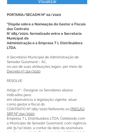
Visualizar
PORTARIA/SECADM Nº 02/2020
“Dispõe sobre a Nomeação do Gestor e Fiscais
dos Contrato
N° 085/2020, formalizado entre a Secretaria
Municipal de
Administração e a Empresa T L Distribuidora
LTDA.
A Secretária Municipal de Administração de
Senador Guiomard – AC,
no uso de suas atribuições legais, por meio do
Decreto nº 214/2020
.
RESOLVE:
Artigo 1º - Designar os Servidores abaixo
indicados para,
em observância à legislação vigente, atuar
como gestor e fiscal do
CONTRATO Nº 085/2020 Referente ao
PREGÃO
SRP Nº 014/2020
,
Empresa T L Distribuidora LTDA; Celebrado com
a Município de Senador Guiomard, com vigência
até 31/12/2020, a contar da data da assinatura,