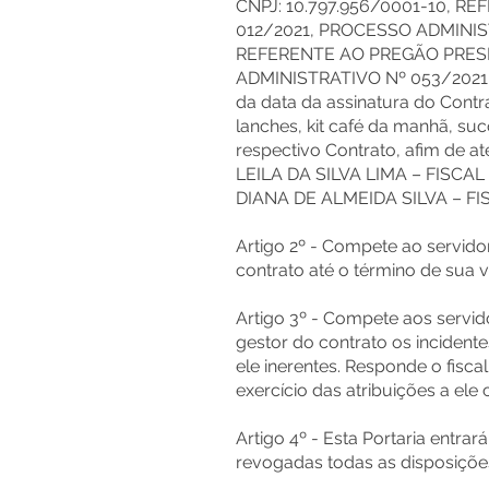
CNPJ: 10.797.956/0001-10, 
012/2021, PROCESSO ADMINIST
REFERENTE AO PREGÃO PRESEN
ADMINISTRATIVO Nº 053/2021 C
da data da assinatura do Contra
lanches, kit café da manhã, s
respectivo Contrato, afim de 
LEILA DA SILVA LIMA – FISCA
DIANA DE ALMEIDA SILVA – FISC
Artigo 2º - Compete ao servido
contrato até o término de sua v
Artigo 3º - Compete aos servid
gestor do contrato os incidente
ele inerentes. Responde o fiscal
exercício das atribuições a ele 
Artigo 4º - Esta Portaria entra
revogadas todas as disposiçõe