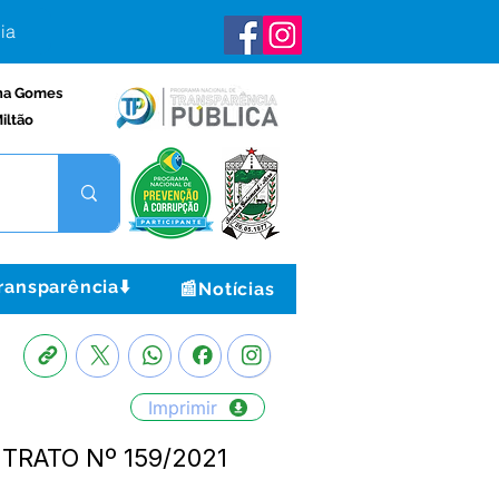
ia
na Gomes
iltão
ransparência⬇️
📰Notícias
Imprimir
ONTRATO Nº 159/2021