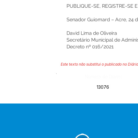
PUBLIQUE-SE, REGISTRE-SE 
Senador Guiomard – Acre, 24 d
David Lima de Oliveira
Secretário Municipal de Admini
Decreto nº 016/2021
Este texto não substitui o publicado no Diário
Número do Diário:
13076