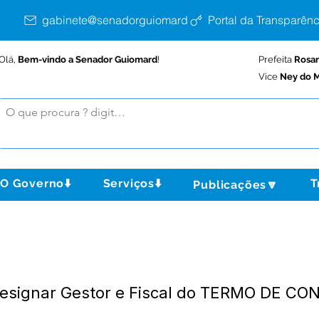
gabinete@senadorguiomard.ac.gov.br
Portal da Transparênc
Olá,
Bem-vindo a Senador Guiomard
!
Prefeita
Rosa
Vice
Ney do M
O Governo⬇️
Serviços⬇️
T
Publicações🔽
 Designar Gestor e Fiscal do TERMO DE C