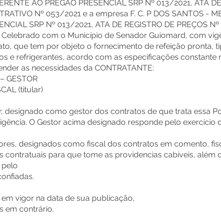
REFERENTE AO PREGÃO PRESENCIAL SRP Nº 013/2021, ATA D
RATIVO Nº 053/2021 e a empresa F. C. P DOS SANTOS - ME
CIAL SRP Nº 013/2021, ATA DE REGISTRO DE PREÇOS Nº
elebrado com o Município de Senador Guiomard, com vigên
to, que tem por objeto o fornecimento de refeição pronta, ti
ucos e refrigerantes, acordo com as especificações consta
atender as necessidades da CONTRATANTE:
L – GESTOR
AL (titular)
r, designado como gestor dos contratos de que trata essa Por
igência. O Gestor acima designado responde pelo exercício da
ores, designados como fiscal dos contratos em comento, fisc
s contratuais para que tome as providencias cabíveis, além d
 pelo
confiadas.
rá em vigor na data de sua publicação,
s em contrário.