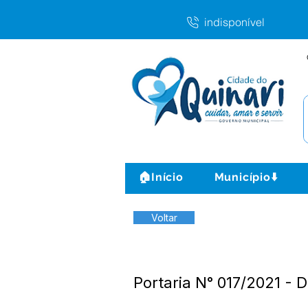
indisponível
🏠Início
Município⬇️
Voltar
Portaria N° 017/2021 -