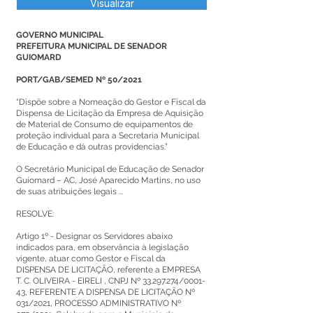
Visualizar
GOVERNO MUNICIPAL
PREFEITURA MUNICIPAL DE SENADOR
GUIOMARD
PORT/GAB/SEMED Nº 50/2021
“Dispõe sobre a Nomeação do Gestor e Fiscal da
Dispensa de Licitação da Empresa de Aquisição
de Material de Consumo de equipamentos de
proteção individual para a Secretaria Municipal
de Educação e dá outras providencias.”
O Secretário Municipal de Educação de Senador
Guiomard – AC, José Aparecido Martins, no uso
de suas atribuições legais ...
RESOLVE:
Artigo 1º - Designar os Servidores abaixo
indicados para, em observância à legislação
vigente, atuar como Gestor e Fiscal da
DISPENSA DE LICITAÇÃO, referente a EMPRESA
T. C. OLIVEIRA - EIRELI , CNPJ Nº
33.297.274
/0001-
43, REFERENTE A DISPENSA DE LICITAÇÃO Nº
031/2021, PROCESSO ADMINISTRATIVO Nº