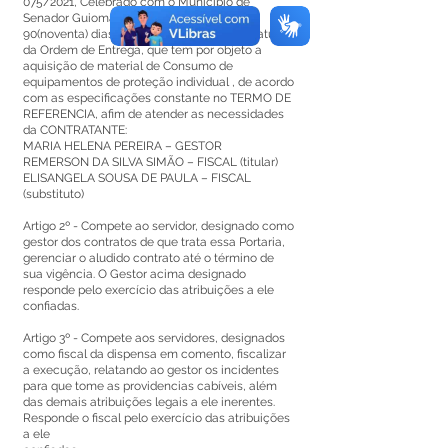
075/2021, Celebrado com o Município de
Senador Guiomard, com vigência de até
90(noventa) dias a contar da data da assinatura
da Ordem de Entrega, que tem por objeto a
aquisição de material de Consumo de
equipamentos de proteção individual , de acordo
com as especificações constante no TERMO DE
REFERENCIA, afim de atender as necessidades
da CONTRATANTE:
MARIA HELENA PEREIRA – GESTOR
REMERSON DA SILVA SIMÃO – FISCAL (titular)
ELISANGELA SOUSA DE PAULA – FISCAL
(substituto)
Artigo 2º - Compete ao servidor, designado como
gestor dos contratos de que trata essa Portaria,
gerenciar o aludido contrato até o término de
sua vigência. O Gestor acima designado
responde pelo exercício das atribuições a ele
confiadas.
Artigo 3º - Compete aos servidores, designados
como fiscal da dispensa em comento, fiscalizar
a execução, relatando ao gestor os incidentes
para que tome as providencias cabíveis, além
das demais atribuições legais a ele inerentes.
Responde o fiscal pelo exercício das atribuições
a ele