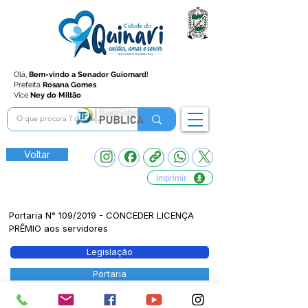
Olá,
Bem-vindo a Senador Guiomard
!
Prefeita
Rosana Gomes
Vice
Ney do Miltão
Voltar
Imprimir
Portaria N° 109/2019 - CONCEDER LICENÇA
PRÊMIO aos servidores
Legislação
Portaria