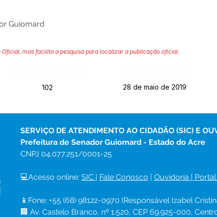
dor Guiomard
 Oficial, mas facilita a pesquisa para localizar a publicação oficial.
Página da Publicação:
Data da Publicação:
28 de maio de 2019
102
SERVIÇO DE ATENDIMENTO AO CIDADÃO (SIC) E OU
Prefeitura de Senador Guiomard - Estado do Acre
CNPJ 
04.077.251/0001-25
💻Acesso online: 
SIC 
| 
Fale Conosco
 | 
Ouvidoria
|
Portal
📱Fone: +55 (68) 98122-0970 (Responsável Izabel Cristin
🏢 Av. Castelo Branco, nº 1.520, CEP 69.925-000, Cent