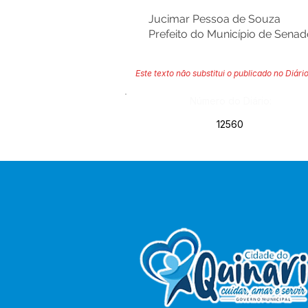
Jucimar Pessoa de Souza
Prefeito do Município de Sena
Este texto não substitui o publicado no Diário
Número do Diário:
12560