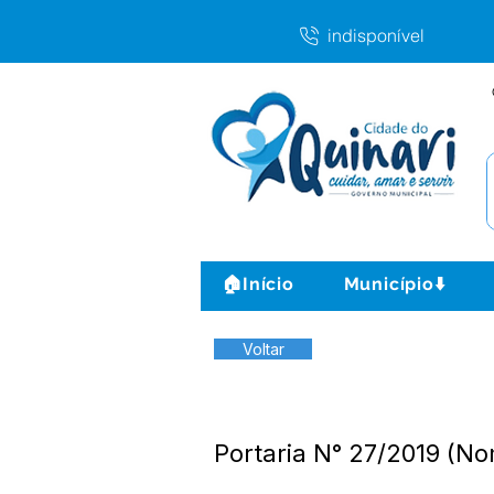
indisponível
🏠Início
Município⬇️
Voltar
Portaria N° 27/2019 (No