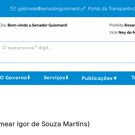
gabinete@senadorguiomard.ac.gov.br
Portal da Transparênc
Olá,
Bem-vindo a Senador Guiomard
!
Prefeita
Rosa
Vice
Ney do M
O Governo⬇️
Serviços⬇️
T
Publicações🔽
mear Igor de Souza Martins)