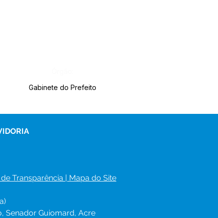
Órgão:
Gabinete do Prefeito
VIDORIA
 de Transparência
 | 
Mapa do Site
a)
ro, Senador Guiomard, Acre