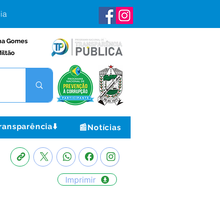
ia
na Gomes
iltão
ransparência⬇️
📰Notícias
Imprimir