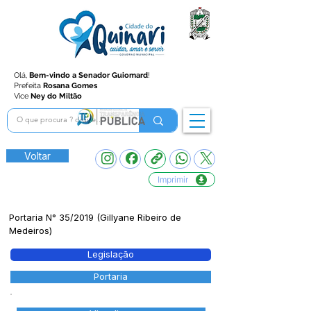
Olá,
Bem-vindo a Senador Guiomard
!
Prefeita
Rosana Gomes
Vice
Ney do Miltão
Voltar
Imprimir
Portaria N° 35/2019 (Gillyane Ribeiro de
Medeiros)
Legislação
Portaria