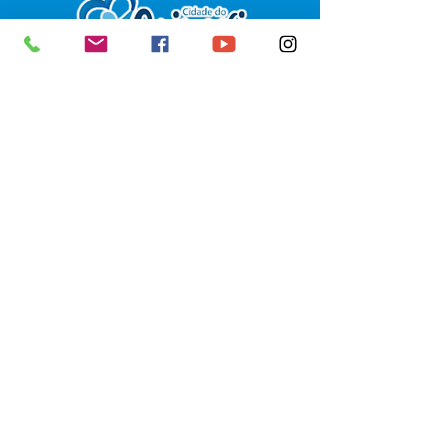
SERVIÇO DE ATENDIMENTO AO 
CIDADÃO (SIC) E OUVIDORIA
Prefeitura de Senador Guiomard - 
Estado do Acre
CNPJ 
04.077.251/0001-25
💻Acesso online: 
SIC 
| 
Fale Conosco
 | 
Ouvidoria
|
Portal de Transparência
 | 
Mapa do Site
📱Fone: +55 (68) 98122-0970 
(Responsável Izabel Cristina)
🏢 Av. Castelo Branco, nº 1.520, CEP 
69.925-000, Centro, Senador 
Guiomard, Acre