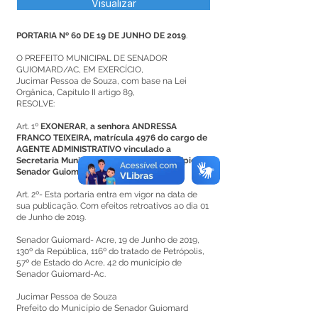
Visualizar
PORTARIA Nº 60 DE 19 DE JUNHO DE 2019
.
O PREFEITO MUNICIPAL DE SENADOR
GUIOMARD/AC, EM EXERCÍCIO,
Jucimar Pessoa de Souza, com base na Lei
Orgânica, Capítulo II artigo 89,
RESOLVE:
Art. 1º
EXONERAR, a senhora ANDRESSA
FRANCO TEIXEIRA, matrícula 4976 do cargo de
AGENTE ADMINISTRATIVO vinculado a
Secretaria Municipal de Saúde do município de
Senador Guiomard.
Art. 2º- Esta portaria entra em vigor na data de
sua publicação. Com efeitos retroativos ao dia 01
de Junho de 2019.
Senador Guiomard- Acre, 19 de Junho de 2019,
130º da República, 116º do tratado de Petrópolis,
57º de Estado do Acre, 42 do município de
Senador Guiomard-Ac.
Jucimar Pessoa de Souza
Prefeito do Município de Senador Guiomard