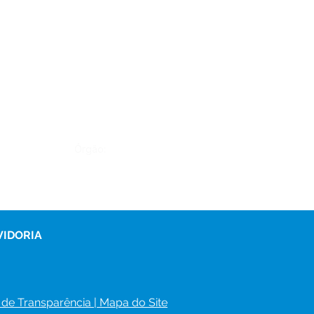
Órgão:
VIDORIA
 de Transparência
 | 
Mapa do Site