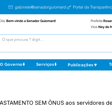
gabinete@senadorguiomard.ac.gov.br
Portal da Transparênc
Olá,
Bem-vindo a Senador Guiomard
!
Prefeita
Rosa
Vice
Ney do M
O Governo⬇️
Serviços⬇️
T
Publicações🔽
AFASTAMENTO SEM ÔNUS aos servidores des