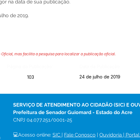
vigor na data de sua publicação.
lho de 2019.
 Oficial, mas facilita a pesquisa para localizar a publicação oficial.
Página da Publicação:
Data da Publicação:
24 de julho de 2019
103
SERVIÇO DE ATENDIMENTO AO CIDADÃO (SIC) E OU
Prefeitura de Senador Guiomard - Estado do Acre
CNPJ 
04.077.251/0001-25
💻Acesso online: 
SIC 
| 
Fale Conosco
 | 
Ouvidoria
|
Portal