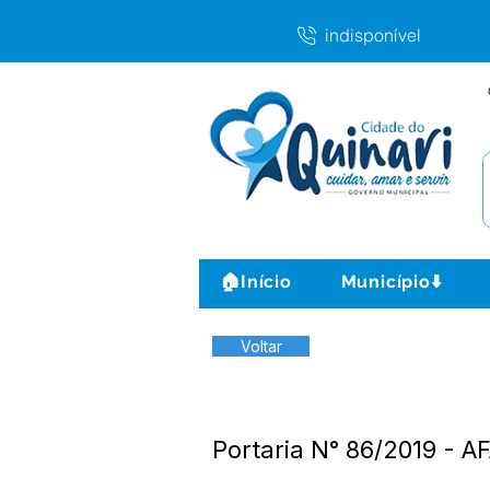
indisponível
🏠Início
Município⬇️
Voltar
Portaria N° 86/2019 - 