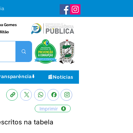
ia
na Gomes
iltão
ransparência⬇️
📰Notícias
Imprimir
critos na tabela