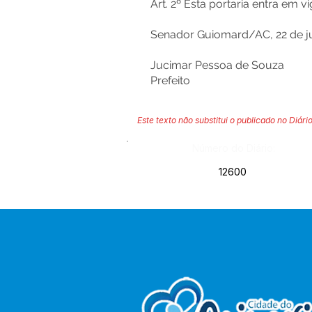
Art. 2º Esta portaria entra em 
Senador Guiomard/AC, 22 de ju
Jucimar Pessoa de Souza
Prefeito
Este texto não substitui o publicado no Diário
Número do Diário:
12600