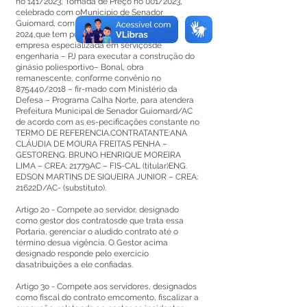
no 141/2023, Tomada de Preço no 001/2023,
celebrado com oMunicípio de Senador
Guiomard, com vigência até 02 de julho de
2024,que tem por objeto a contratação de
empresa especializada em serviçosde
engenharia – PJ para executar a construção do
ginásio poliesportivo– Bonal, obra
remanescente, conforme convênio no
875440/2018 – fir-mado com Ministério da
Defesa – Programa Calha Norte, para atendera
Prefeitura Municipal de Senador Guiomard/AC
de acordo com as es-pecificações constante no
TERMO DE REFERENCIA.CONTRATANTE:ANA
CLÁUDIA DE MOURA FREITAS PENHA –
GESTORENG. BRUNO HENRIQUE MOREIRA
LIMA – CREA: 21779AC – FIS-CAL (titular)ENG.
EDSON MARTINS DE SIQUEIRA JUNIOR – CREA:
21622D/AC- (substituto).
Artigo 2o - Compete ao servidor, designado
como gestor dos contratosde que trata essa
Portaria, gerenciar o aludido contrato até o
término desua vigência. O Gestor acima
designado responde pelo exercício
dasatribuições a ele confiadas.
Artigo 3o - Compete aos servidores, designados
como fiscal do contrato emcomento, fiscalizar a