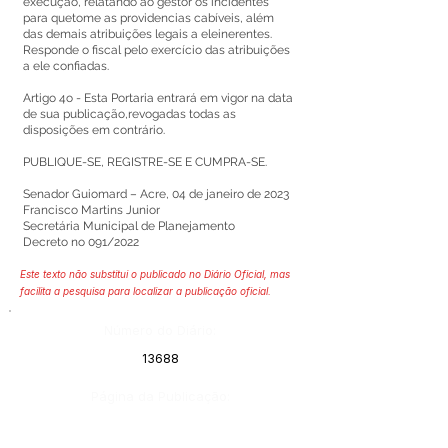
execução, relatando ao gestor os incidentes
para quetome as providencias cabíveis, além
das demais atribuições legais a eleinerentes.
Responde o fiscal pelo exercício das atribuições
a ele confiadas.
Artigo 4o - Esta Portaria entrará em vigor na data
de sua publicação,revogadas todas as
disposições em contrário.
PUBLIQUE-SE, REGISTRE-SE E CUMPRA-SE.
Senador Guiomard – Acre, 04 de janeiro de 2023
Francisco Martins Junior
Secretária Municipal de Planejamento
Decreto no 091/2022
Este texto não substitui o publicado no Diário Oficial, mas
facilita a pesquisa para localizar a publicação oficial.
Número do Diário:
13688
Página da Publicação: