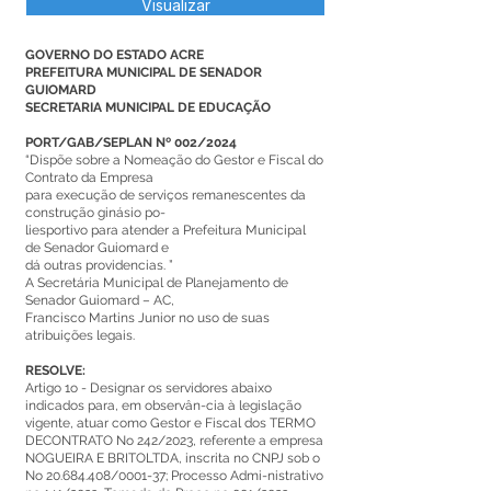
Visualizar
GOVERNO DO ESTADO ACRE
PREFEITURA MUNICIPAL DE SENADOR
GUIOMARD
SECRETARIA MUNICIPAL DE EDUCAÇÃO
PORT/GAB/SEPLAN Nº 002/2024
“Dispõe sobre a Nomeação do Gestor e Fiscal do
Contrato da Empresa
para execução de serviços remanescentes da
construção ginásio po-
liesportivo para atender a Prefeitura Municipal
de Senador Guiomard e
dá outras providencias. ”
A Secretária Municipal de Planejamento de
Senador Guiomard – AC,
Francisco Martins Junior no uso de suas
atribuições legais.
RESOLVE:
Artigo 1o - Designar os servidores abaixo
indicados para, em observân-cia à legislação
vigente, atuar como Gestor e Fiscal dos TERMO
DECONTRATO No 242/2023, referente a empresa
NOGUEIRA E BRITOLTDA, inscrita no CNPJ sob o
No
20.684.408
/0001-37; Processo Admi-nistrativo