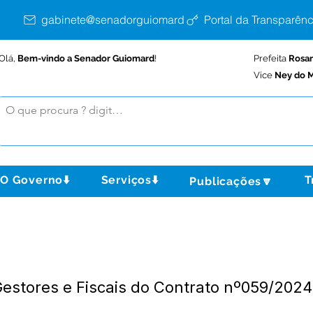
gabinete@senadorguiomard.ac.gov.br
Portal da Transparênc
Olá,
Bem-vindo a Senador Guiomard
!
Prefeita
Rosa
Vice
Ney do M
O Governo⬇️
Serviços⬇️
T
Publicações🔽
Gestores e Fiscais do Contrato nº059/202