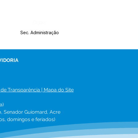
Órgão:
Sec. Administração
VIDORIA
 de Transparência
 | 
Mapa do Site
a)
ro, Senador Guiomard, Acre
os, domingos e feriados)