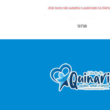
Este texto não substitui o publicado no Diário
Número do Diário:
13736