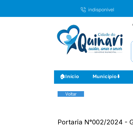
indisponível
🏠Início
Município⬇️
Voltar
Portaria N°002/2024 - 