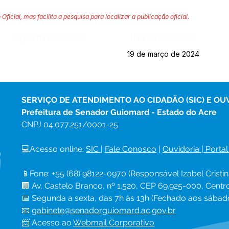
 Oficial, mas facilita a pesquisa para localizar a publicação oficial.
Página da Publicação:
Data da Publicação:
19 de março de 2024
SERVIÇO DE ATENDIMENTO AO CIDADÃO (SIC) E OU
Prefeitura de Senador Guiomard - Estado do Acre
CNPJ 
04.077.251/0001-25
💻Acesso online: 
SIC 
| 
Fale Conosco
 | 
Ouvidoria
|
Portal
📱Fone: +55 (68) 98122-0970 (Responsável Izabel Cristin
🏢 Av. Castelo Branco, nº 1.520, CEP 69.925-000, Cent
📅 Segunda a sexta, das 7h às 13h (Fechado aos sábad
📧 
gabinete@senadorguiomard.ac.gov.br
📨 Acesso ao 
Webmail Corporativo