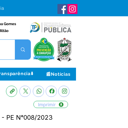
ia
na Gomes
iltão
ransparência⬇️
📰Notícias
Imprimir
4 - PE N°008/2023