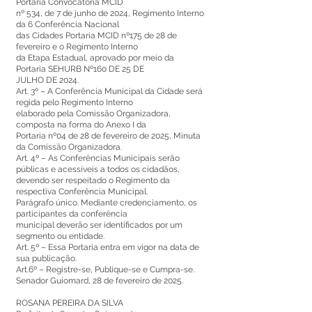
Portaria Convocatória MCID
nº 534, de 7 de junho de 2024, Regimento Interno
da 6 Conferência Nacional
das Cidades Portaria MCID nº175 de 28 de
fevereiro e o Regimento Interno
da Etapa Estadual, aprovado por meio da
Portaria SEHURB Nº160 DE 25 DE
JULHO DE 2024.
Art. 3º – A Conferência Municipal da Cidade será
regida pelo Regimento Interno
elaborado pela Comissão Organizadora,
composta na forma do Anexo I da
Portaria nº04 de 28 de fevereiro de 2025, Minuta
da Comissão Organizadora.
Art. 4º – As Conferências Municipais serão
públicas e acessíveis a todos os cidadãos,
devendo ser respeitado o Regimento da
respectiva Conferência Municipal.
Parágrafo único. Mediante credenciamento, os
participantes da conferência
municipal deverão ser identificados por um
segmento ou entidade.
Art. 5º – Essa Portaria entra em vigor na data de
sua publicação.
Art.6º – Registre-se, Publique-se e Cumpra-se.
Senador Guiomard, 28 de fevereiro de 2025.
ROSANA PEREIRA DA SILVA