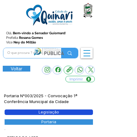
Olá,
Bem-vindo a Senador Guiomard
!
Prefeita
Rosana Gomes
Vice
Ney do Miltão
Voltar
Imprimir
Portaria N°003/2025 - Convocação 1ª
Conferência Municipal da Cidade
Legislação
Portaria