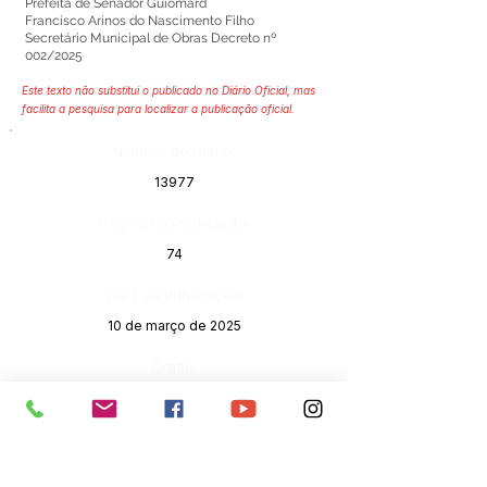
Prefeita de Senador Guiomard
Francisco Arinos do Nascimento Filho
Secretário Municipal de Obras Decreto nº
002/2025
Este texto não substitui o publicado no Diário Oficial, mas
facilita a pesquisa para localizar a publicação oficial.
Número do Diário:
13977
Página da Publicação:
74
Data da Publicação:
10 de março de 2025
Órgão:
Gabinete do Prefeito(a)