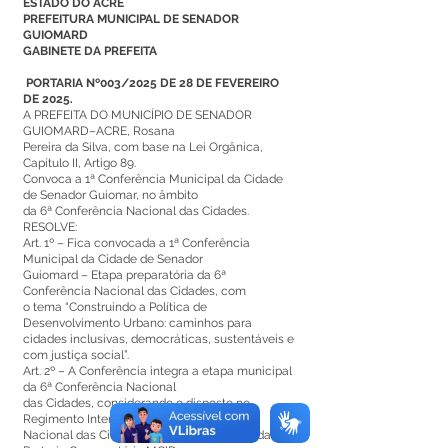
ESTADO DO ACRE
PREFEITURA MUNICIPAL DE SENADOR
GUIOMARD
GABINETE DA PREFEITA
PORTARIA Nº003/2025
DE 28 DE FEVEREIRO
DE 2025.
A PREFEITA DO MUNICÍPIO DE SENADOR
GUIOMARD–ACRE, Rosana
Pereira da Silva, com base na Lei Orgânica,
Capítulo II, Artigo 89.
Convoca a 1ª Conferência Municipal da Cidade
de Senador Guiomar, no âmbito
da 6ª Conferência Nacional das Cidades.
RESOLVE:
Art. 1º – Fica convocada a 1ª Conferência
Municipal da Cidade de Senador
Guiomard – Etapa preparatória da 6ª
Conferência Nacional das Cidades, com
o tema “Construindo a Política de
Desenvolvimento Urbano: caminhos para
cidades inclusivas, democráticas, sustentáveis e
com justiça social”.
Art. 2º – A Conferência integra a etapa municipal
da 6ª Conferência Nacional
das Cidades, considerando o disposto no
Regimento Interno da 6ª Conferência
Nacional das Cidades, aprovado por meio da