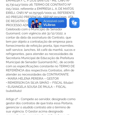
EMPRESA F. C. P. DOS SANTOS - ME, CNPJ Nº
15.730.143
/0001-26; TERMO DE CONTRATO Nº
015/2022, referente a EMPRESA L. A. DE MATOS
EIRELI, CNPJ Nº
10.797.956
/0001-10, REFERENTE
AO PREGÃO PRESENCIAL SRP Nº 013/2021, ATA
DE REGISTRO DE PREÇOS Nº 012/2021,
PROCESSO ADMINISTRATIVO Nº 053/2021,
Celebrado com o Município de Senador
Guiomard, com vigência até 31/12/2022, a
contar da data da assinatura do Contrato, que
tem por objeto a contratação de empresa para
fornecimento de refeição pronta, tipo marmitex,
self-service, lanches, kit café da manhã, sucos e
refrigerantes, para atender as necessidades da
Secretaria Municipal de Educação da Prefeitura
Municipal de Senador Guiomard/AC., de acordo
com as especificações constante no TERMO DE
REFERÊNCIA dos respectivos Contratos, afim de
atender as necessidades da CONTRATANTE:
• MARIA HELENA PEREIRA – GESTOR
• REMERSON DA SILVA SIMÃO – FISCAL (titular)
• ELISANGELA SOUSA DE PAULA – FISCAL
(substituto)
Artigo 2º - Compete ao servidor, designado como
gestor dos contratos de que trata essa Portaria,
gerenciar o aludido contrato até o término de
sua vigência. O Gestor acima designado